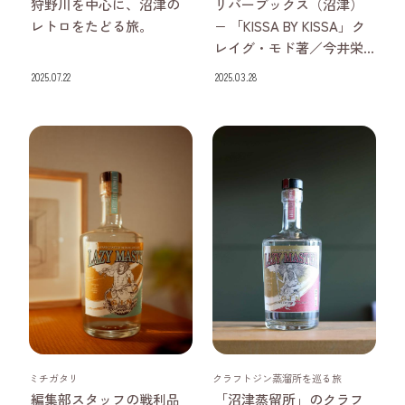
狩野川を中心に、沼津の
リバーブックス（沼津）
レトロをたどる旅。
− 「KISSA BY KISSA」ク
レイグ・モド著／今井栄...
2025.07.22
2025.03.28
静岡県
静岡県
ミチガタリ
クラフトジン蒸溜所を巡る旅
編集部スタッフの戦利品
「沼津蒸留所」のクラフ