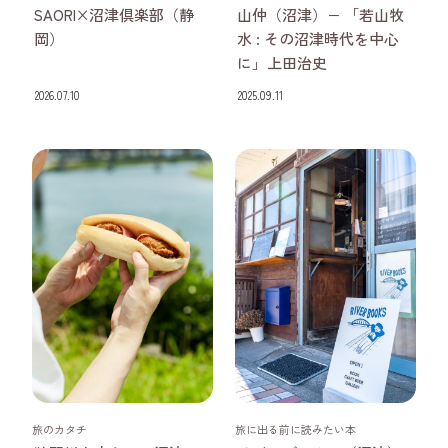
SAORI×沼津倶楽部（静
山仲（沼津）− 「若山牧
岡）
水 : その沼津時代を中心
に」上田治史
2026.07.10
2025.09.11
静岡県
静岡県
旅のカタチ
旅に出る前に読みたい本