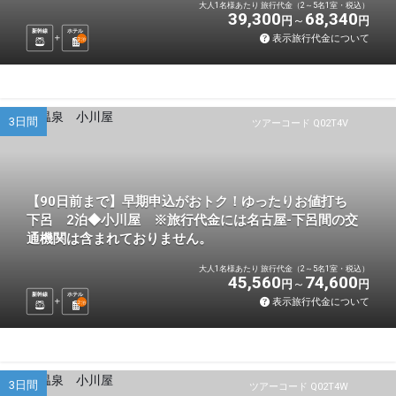
大人1名様あたり 旅行代金（2～5名1室・税込）
39,300
68,340
円
円
新幹線
ホテル
表示旅行代金について
2
泊
3日間
ツアーコード Q02T4V
【90日前まで】早期申込がおトク！ゆったりお値打ち
下呂 2泊◆小川屋 ※旅行代金には名古屋-下呂間の交
通機関は含まれておりません。
大人1名様あたり 旅行代金（2～5名1室・税込）
45,560
74,600
円
円
新幹線
ホテル
表示旅行代金について
2
泊
3日間
ツアーコード Q02T4W