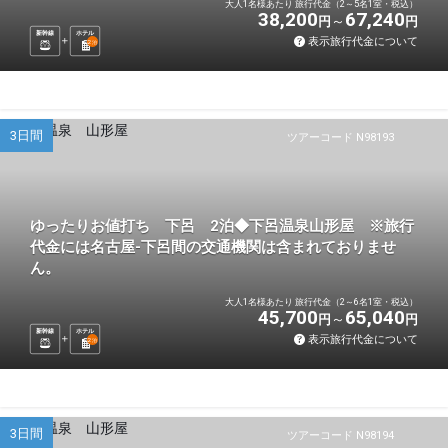
大人1名様あたり 旅行代金（2～5名1室・税込）
38,200
67,240
円
円
新幹線
ホテル
表示旅行代金について
2
泊
3日間
ツアーコード N98193
ゆったりお値打ち 下呂 2泊◆下呂温泉山形屋 ※旅行
代金には名古屋-下呂間の交通機関は含まれておりませ
ん。
大人1名様あたり 旅行代金（2～6名1室・税込）
45,700
65,040
円
円
新幹線
ホテル
表示旅行代金について
2
泊
3日間
ツアーコード N98194