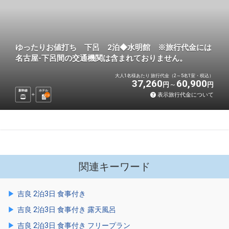
ゆったりお値打ち 下呂 2泊◆水明館 ※旅行代金には
名古屋-下呂間の交通機関は含まれておりません。
大人1名様あたり 旅行代金（2～5名1室・税込）
37,260
60,900
円
円
新幹線
ホテル
表示旅行代金について
2
泊
関連キーワード
吉良 2泊3日 食事付き
吉良 2泊3日 食事付き 露天風呂
吉良 2泊3日 食事付き フリープラン