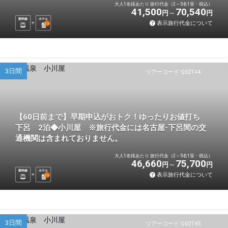
大人1名様あたり 旅行代金（2～5名1室・税込）
41,500
70,540
円
円
新幹線
ホテル
表示旅行代金について
2
泊
3日間
ツアーコード Q02T44
【60日前まで】早期申込がおトク！ゆったりお値打ち
下呂 2泊◆小川屋 ※旅行代金には名古屋-下呂間の交
通機関は含まれておりません。
大人1名様あたり 旅行代金（2～5名1室・税込）
46,660
75,700
円
円
新幹線
ホテル
表示旅行代金について
2
泊
3日間
ツアーコード Q02T45