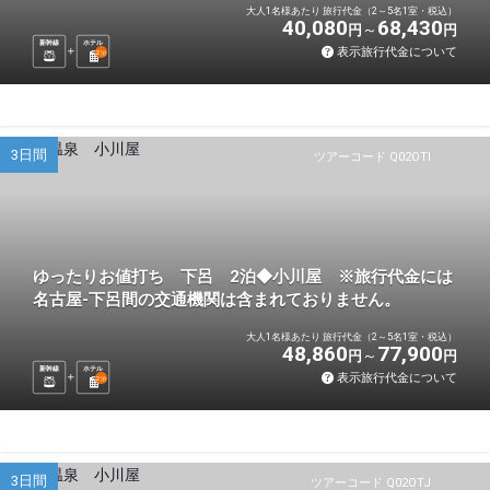
大人1名様あたり 旅行代金（2～5名1室・税込）
40,080
68,430
円
円
新幹線
ホテル
表示旅行代金について
2
泊
3日間
ツアーコード Q02OTI
ゆったりお値打ち 下呂 2泊◆小川屋 ※旅行代金には
名古屋-下呂間の交通機関は含まれておりません。
大人1名様あたり 旅行代金（2～5名1室・税込）
48,860
77,900
円
円
新幹線
ホテル
表示旅行代金について
2
泊
3日間
ツアーコード Q02OTJ