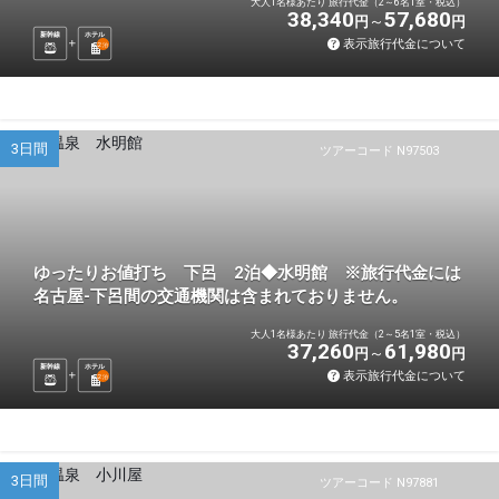
大人1名様あたり 旅行代金（2～6名1室・税込）
38,340
57,680
円
円
新幹線
ホテル
表示旅行代金について
2
泊
3日間
ツアーコード N97503
ゆったりお値打ち 下呂 2泊◆水明館 ※旅行代金には
名古屋-下呂間の交通機関は含まれておりません。
大人1名様あたり 旅行代金（2～5名1室・税込）
37,260
61,980
円
円
新幹線
ホテル
表示旅行代金について
2
泊
3日間
ツアーコード N97881