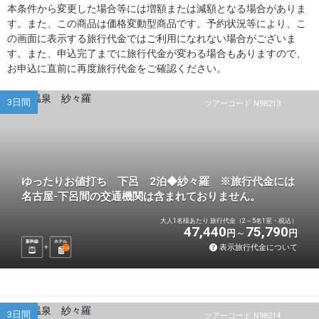
本条件から変更した場合等には増額または減額となる場合がありま
す。また、この商品は価格変動型商品です。予約状況等により、こ
の画面に表示する旅行代金ではご利用になれない場合がございま
す。また、申込完了までに旅行代金が変わる場合もありますので、
お申込に直前に再度旅行代金をご確認ください。
3日間
ツアーコード N98213
ゆったりお値打ち 下呂 2泊◆紗々羅 ※旅行代金には
名古屋-下呂間の交通機関は含まれておりません。
大人1名様あたり 旅行代金（2～5名1室・税込）
47,440
75,790
円
円
新幹線
ホテル
表示旅行代金について
2
泊
3日間
ツアーコード N98214