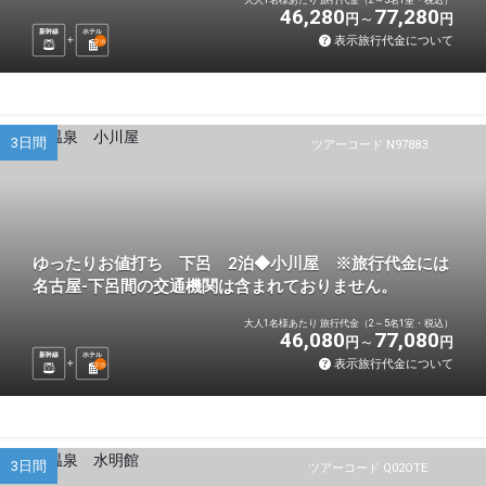
46,280
77,280
円
円
新幹線
ホテル
表示旅行代金について
2
泊
3日間
ツアーコード N97883
ゆったりお値打ち 下呂 2泊◆小川屋 ※旅行代金には
名古屋-下呂間の交通機関は含まれておりません。
大人1名様あたり 旅行代金（2～5名1室・税込）
46,080
77,080
円
円
新幹線
ホテル
表示旅行代金について
2
泊
3日間
ツアーコード Q02OTE