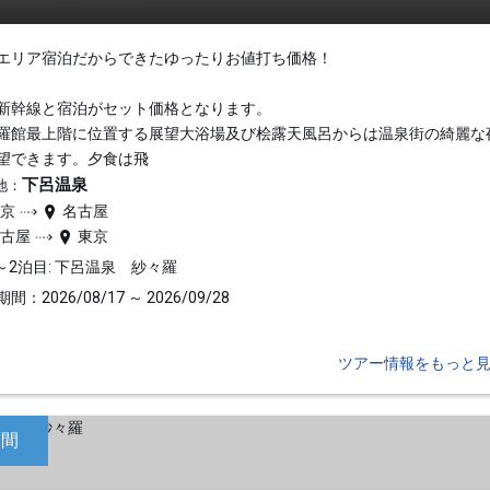
エリア宿泊だからできたゆったりお値打ち価格！
新幹線と宿泊がセット価格となります。
羅館最上階に位置する展望大浴場及び桧露天風呂からは温泉街の綺麗な
望できます。夕食は飛
下呂温泉
地：
東京
名古屋
名古屋
東京
～2泊目: 下呂温泉 紗々羅
間：2026/08/17 ～ 2026/09/28
ツアー情報をもっと
日間