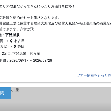
エリア宿泊だからできたゆったりお値打ち価格！
新幹線と宿泊がセット価格となります。
羅館最上階に位置する展望大浴場及び桧露天風呂からは温泉街の綺麗な
望できます。夕食は飛
下呂温泉
地：
静岡
名古屋
名古屋
静岡
～2泊目: 下呂温泉 紗々羅
間：2026/08/17 ～ 2026/09/28
ツアー情報をもっと
日間