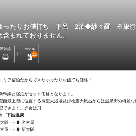
ゆったりお値打ち 下呂 2泊◆紗々羅 ※旅行
は含まれておりません。
新幹線
ホテル
2
泊
エリア宿泊だからできたゆったりお値打ち価格！
新幹線と宿泊がセット価格となります。
羅館最上階に位置する展望大浴場及び桧露天風呂からは温泉街の綺麗な
望できます。夕食は飛
下呂温泉
地：
新大阪
名古屋
名古屋
新大阪