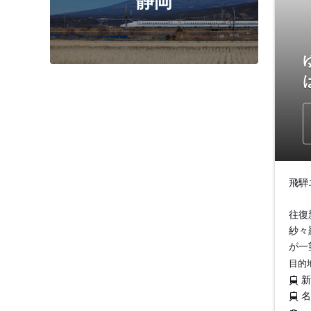
静岡
飛騨
往復
紗々
が一
目的