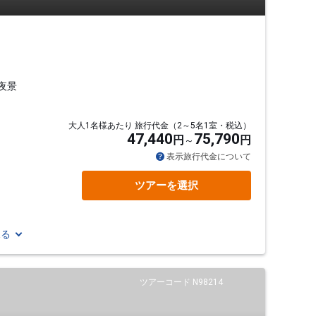
夜景
大人1名様あたり 旅行代金（2～5名1室・税込）
47,440
75,790
円
円
表示旅行代金について
ツアーを選択
見る
ツアーコード N98214