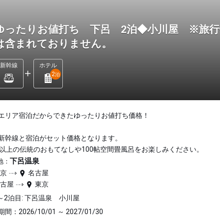
ゆったりお値打ち 下呂 2泊◆小川屋 ※旅行
は含まれておりません。
新幹線
ホテル
2
泊
エリア宿泊だからできたゆったりお値打ち価格！
新幹線と宿泊がセット価格となります。
年以上の伝統のおもてなしや100帖空間畳風呂をお楽しみください。
下呂温泉
地：
東京
名古屋
名古屋
東京
～2泊目: 下呂温泉 小川屋
間：2026/10/01 ～ 2027/01/30