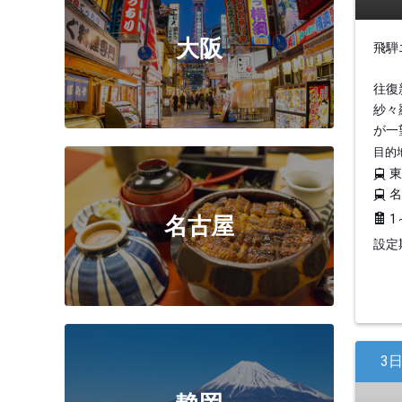
大阪
飛騨
往復
紗々
が一
目的
1
名古屋
設定期
3