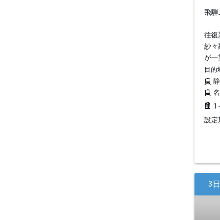
飛騨
往復
紗々
が一
目的
1
設定期
3