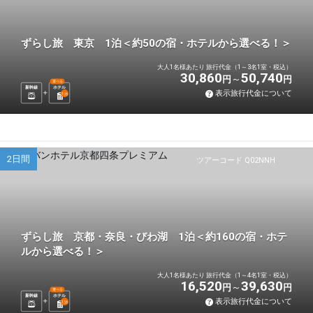
ずらし旅 東京 1泊＜約50の宿・ホテルから選べる！＞
大人1名様あたり 旅行代金（1～3名1室・税込）
30,860
50,740
円
円
選べる
新幹線
ホテル
表示旅行代金について
1
泊
2日間
ツアーコード Q02NNH
ずらし旅 京都・奈良・びわ湖 1泊＜約160の宿・ホテ
ルから選べる！＞
大人1名様あたり 旅行代金（1～4名1室・税込）
16,520
39,630
円
円
選べる
新幹線
ホテル
表示旅行代金について
1
泊