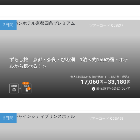
2日間
ツアーコード Q028X7
ずらし旅 京都・奈良・びわ湖 1泊＜約150の宿・ホテ
ルから選べる！＞
大人1名様あたり 旅行代金（1～4名1室・税込）
17,060
33,180
円
円
選べる
新幹線
ホテル
表示旅行代金について
1
泊
2日間
ツアーコード Q02ME8