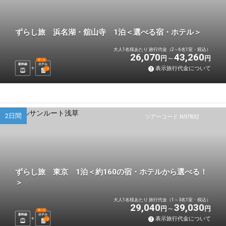
ずらし旅 浜名湖・舘山寺 1泊＜選べる宿・ホテル＞
大人1名様あたり 旅行代金（2～6名1室・税込）
26,070
43,260
円
円
選べる
新幹線
ホテル
表示旅行代金について
1
泊
2日間
ツアーコード N97832
ずらし旅 東京 1泊＜約160の宿・ホテルから選べる！
＞
大人1名様あたり 旅行代金（1～3名1室・税込）
29,040
39,030
円
円
選べる
新幹線
ホテル
表示旅行代金について
1
泊