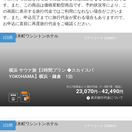
す。また、この商品は価格変動型商品です。予約状況等により、こ
の画面に表示する旅行代金ではご利用になれない場合がございま
す。また、申込完了までに旅行代金が変わる場合もありますので、
お申込に直前に再度旅行代金をご確認ください。
2日間
ツアーコード Q02AG1
横浜 サウナ旅【2時間プラン ◆スカイスパ
YOKOHAMA】横浜・鎌倉 1泊
大人1名様あたり 旅行代金（1～4名1室・税込）
23,070
42,490
円
円
選べる
新幹線
ホテル
表示旅行代金について
1
泊
2日間
ツアーコード Q02AG9