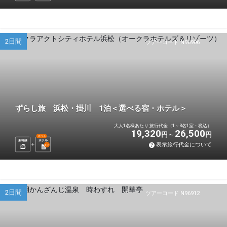
2日間
ツアーコード N96906
ずらし旅 浜松・掛川 1泊＜選べる宿・ホテル＞
大人1名様あたり 旅行代金（1～3名1室・税込）
19,320
26,500
円
円
選べる
新幹線
ホテル
表示旅行代金について
1
泊
2日間
ツアーコード N96912