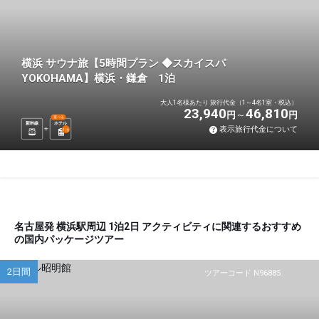
横浜 サウナ旅【5時間プラン ◆スカイスパ
YOKOHAMA】横浜・鎌倉 1泊
大人1名様あたり 旅行代金（1～4名1室・税込）
23,940
46,810
円
円
選べる
新幹線
ホテル
表示旅行代金について
1
泊
名古屋発 横浜駅周辺 1泊2日 アクティビティに関連するおすすめ
の国内パッケージツアー
2日間
ツアーコード N96885