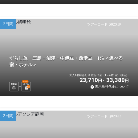
2日間
ツアーコード Q02OJK
ずらし旅 三島・沼津・中伊豆・西伊豆 1泊＜選べる
宿・ホテル＞
大人1名様あたり 旅行代金（1～4名1室・税込）
23,710
33,380
円
円
選べる
新幹線
ホテル
表示旅行代金について
1
泊
2日間
ツアーコード Q02OJZ