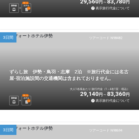
29,560
83,780
円
円
選べる
新幹線
ホテル
表示旅行代金について
2
泊
3日間
ツアーコード N98482
ずらし旅 伊勢・鳥羽・志摩 2泊 ※旅行代金には名古
屋-宿泊施設間の交通機関は含まれておりません。
大人1名様あたり 旅行代金（1～4名1室・税込）
29,140
83,360
円
円
選べる
新幹線
ホテル
表示旅行代金について
2
泊
3日間
ツアーコード N98694