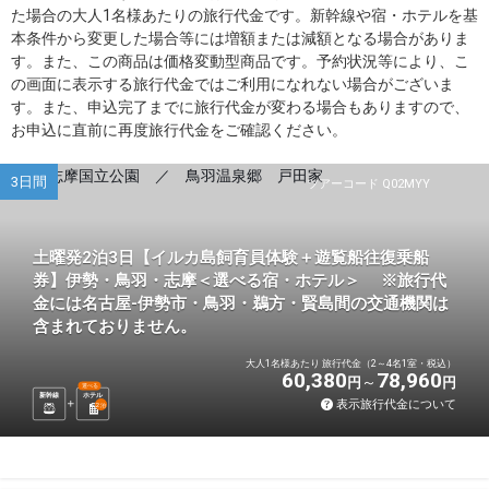
た場合の大人1名様あたりの旅行代金です。新幹線や宿・ホテルを基
本条件から変更した場合等には増額または減額となる場合がありま
す。また、この商品は価格変動型商品です。予約状況等により、こ
の画面に表示する旅行代金ではご利用になれない場合がございま
す。また、申込完了までに旅行代金が変わる場合もありますので、
お申込に直前に再度旅行代金をご確認ください。
3日間
ツアーコード Q02MYY
土曜発2泊3日【イルカ島飼育員体験＋遊覧船往復乗船
券】伊勢・鳥羽・志摩＜選べる宿・ホテル＞ ※旅行代
金には名古屋-伊勢市・鳥羽・鵜方・賢島間の交通機関は
含まれておりません。
大人1名様あたり 旅行代金（2～4名1室・税込）
60,380
78,960
円
円
選べる
新幹線
ホテル
表示旅行代金について
2
泊