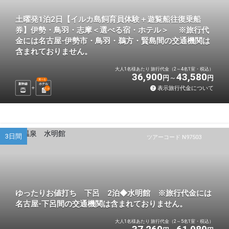
土曜発1泊2日【イルカ島飼育員体験＋遊覧船往復乗船
券】伊勢・鳥羽・志摩＜選べる宿・ホテル＞ ※旅行代
金には名古屋-伊勢市・鳥羽・鵜方・賢島間の交通機関は
含まれておりません。
大人1名様あたり 旅行代金（2～4名1室・税込）
36,900
43,580
円
円
選べる
新幹線
ホテル
表示旅行代金について
1
泊
3日間
ツアーコード N97503
ゆったりお値打ち 下呂 2泊◆水明館 ※旅行代金には
名古屋-下呂間の交通機関は含まれておりません。
大人1名様あたり 旅行代金（2～5名1室・税込）