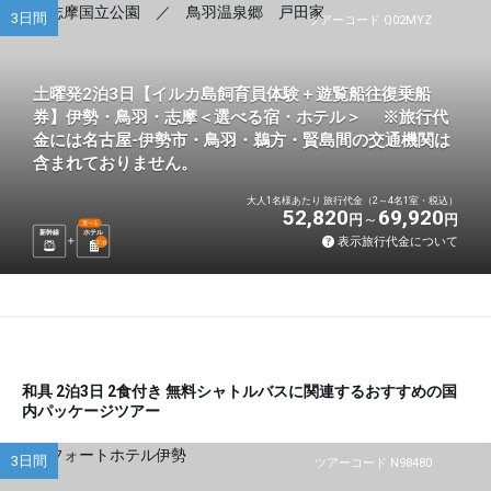
3日間
ツアーコード Q02MYZ
土曜発2泊3日【イルカ島飼育員体験＋遊覧船往復乗船
券】伊勢・鳥羽・志摩＜選べる宿・ホテル＞ ※旅行代
金には名古屋-伊勢市・鳥羽・鵜方・賢島間の交通機関は
含まれておりません。
大人1名様あたり 旅行代金（2～4名1室・税込）
52,820
69,920
円
円
選べる
新幹線
ホテル
表示旅行代金について
2
泊
和具 2泊3日 2食付き 無料シャトルバスに関連するおすすめの国
内パッケージツアー
3日間
ツアーコード N98480