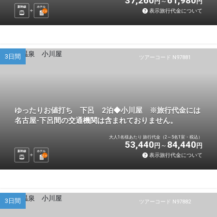
37,260
61,980
円
円
新幹線
ホテル
表示旅行代金について
2
泊
3日間
ツアーコード N97881
ゆったりお値打ち 下呂 2泊◆小川屋 ※旅行代金には
名古屋-下呂間の交通機関は含まれておりません。
大人1名様あたり 旅行代金（2～5名1室・税込）
53,440
84,440
円
円
新幹線
ホテル
表示旅行代金について
2
泊
3日間
ツアーコード N97882