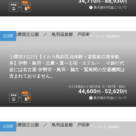
34,710
88,930
円
円
選べる
新幹線
ホテル
表示旅行代金について
2
泊
2日間
ツアーコード Q02MYH
土曜発1泊2日【イルカ島飼育員体験＋遊覧船往復乗船
券】伊勢・鳥羽・志摩＜選べる宿・ホテル＞ ※旅行代
金には名古屋-伊勢市・鳥羽・鵜方・賢島間の交通機関は
含まれておりません。
大人1名様あたり 旅行代金（2～4名1室・税込）
44,600
52,620
円
円
選べる
新幹線
ホテル
表示旅行代金について
1
泊
2日間
ツアーコード Q02MYI