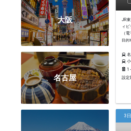
大阪
JR
ィビ
（電
目的
1
名古屋
設定期
3