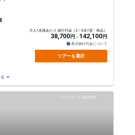
根
大人1名様あたり 旅行代金（2～6名1室・税込）
38,700
142,100
円
円
表示旅行代金について
ツアーを選択
見る
ツアーコード Q029CS