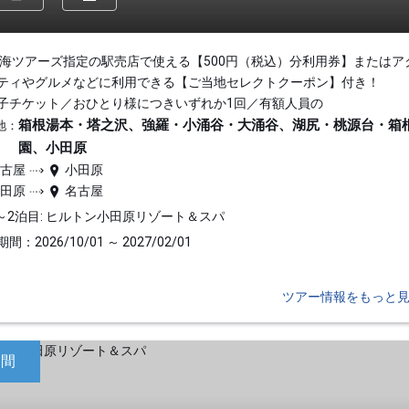
東海ツアーズ指定の駅売店で使える【500円（税込）分利用券】またはア
ティやグルメなどに利用できる【ご当地セレクトクーポン】付き！
子チケット／おひとり様につきいずれか1回／有額人員の
箱根湯本・塔之沢、強羅・小涌谷・大涌谷、湖尻・桃源台・箱
地：
園、小田原
名古屋
小田原
小田原
名古屋
～2泊目: ヒルトン小田原リゾート＆スパ
間：2026/10/01 ～ 2027/02/01
ツアー情報をもっと
日間