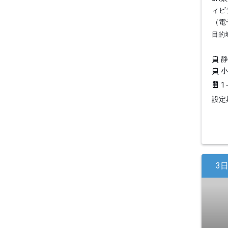
ィビ
（電
目的
1
設定期
3