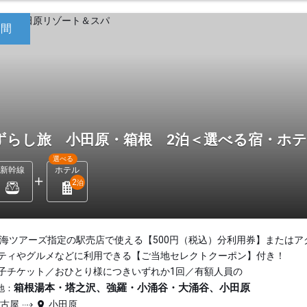
日間
ずらし旅 小田原・箱根 2泊＜選べる宿・ホ
選べる
新幹線
ホテル
2
泊
東海ツアーズ指定の駅売店で使える【500円（税込）分利用券】またはア
ティやグルメなどに利用できる【ご当地セレクトクーポン】付き！
子チケット／おひとり様につきいずれか1回／有額人員の
箱根湯本・塔之沢、強羅・小涌谷・大涌谷、小田原
地：
名古屋
小田原