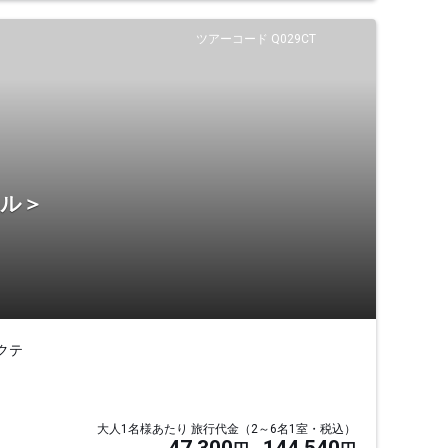
ツアーコード Q029CT
テル＞
クテ
大人1名様あたり 旅行代金（2～6名1室・税込）