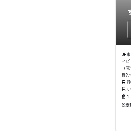
JR
ィビ
（電
目的
1
設定期