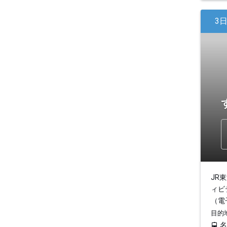
3
JR
ィビ
（電
目的