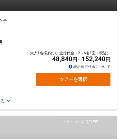
クテ
根
大人1名様あたり 旅行代金（2～6名1室・税込）
48,840
152,240
円
円
表示旅行代金について
ツアーを選択
見る
ツアーコード Q02PIE