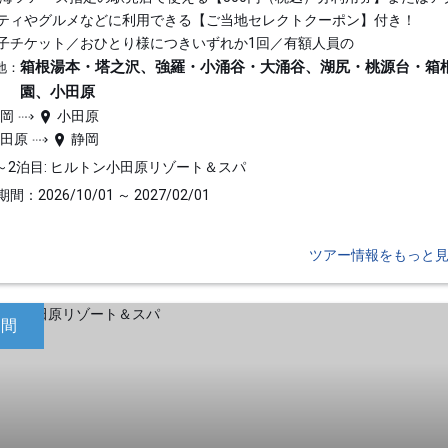
ティやグルメなどに利用できる【ご当地セレクトクーポン】付き！
子チケット／おひとり様につきいずれか1回／有額人員の
箱根湯本・塔之沢、強羅・小涌谷・大涌谷、湖尻・桃源台・箱
地：
園、小田原
静岡
小田原
小田原
静岡
～2泊目: ヒルトン小田原リゾート＆スパ
間：2026/10/01 ～ 2027/02/01
ツアー情報をもっと
日間