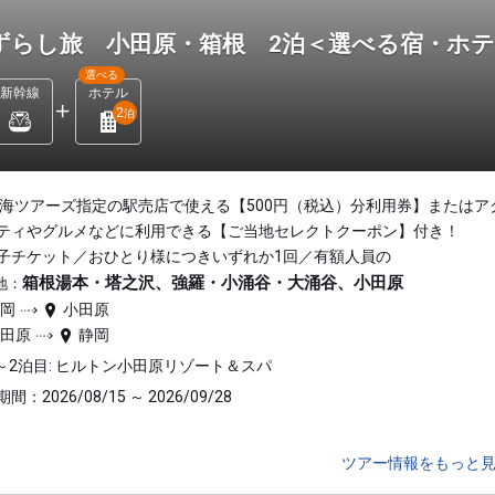
ずらし旅 小田原・箱根 2泊＜選べる宿・ホ
選べる
新幹線
ホテル
2
泊
東海ツアーズ指定の駅売店で使える【500円（税込）分利用券】またはア
ティやグルメなどに利用できる【ご当地セレクトクーポン】付き！
子チケット／おひとり様につきいずれか1回／有額人員の
箱根湯本・塔之沢、強羅・小涌谷・大涌谷、小田原
地：
静岡
小田原
小田原
静岡
～2泊目: ヒルトン小田原リゾート＆スパ
間：2026/08/15 ～ 2026/09/28
ツアー情報をもっと