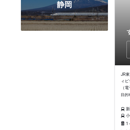
静岡
JR
ィビ
（電
目的
1