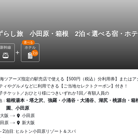
ずらし旅 小田原・箱根 2泊＜選べる宿・ホ
選べる
新幹線
ホテル
2
泊
東海ツアーズ指定の駅売店で使える【500円（税込）分利用券】またはア
ティやグルメなどに利用できる【ご当地セレクトクーポン】付き！
子チケット／おひとり様につきいずれか1回／有額人員の
箱根湯本・塔之沢、強羅・小涌谷・大涌谷、湖尻・桃源台・箱
地：
園、小田原
新大阪
小田原
小田原
新大阪
～2泊目: ヒルトン小田原リゾート＆スパ