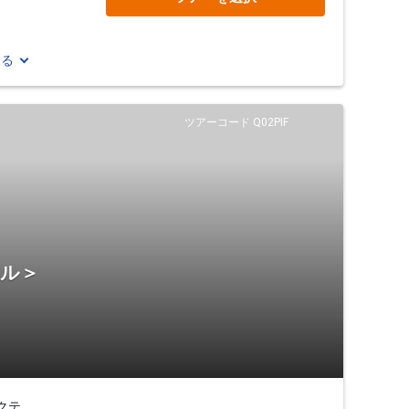
見る
ツアーコード Q02PIF
テル＞
クテ