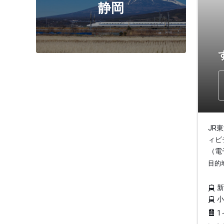
静岡
JR
ィビ
（電
目的
1