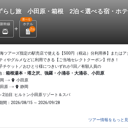
ずらし旅 小田原・箱根 2泊＜選べる宿・ホ
選べる
新幹線
ホテル
2
泊
東海ツアーズ指定の駅売店で使える【500円（税込）分利用券】またはア
ティやグルメなどに利用できる【ご当地セレクトクーポン】付き！
子チケット／おひとり様につきいずれか1回／有額人員の
箱根湯本・塔之沢、強羅・小涌谷・大涌谷、小田原
地：
静岡
小田原
小田原
静岡
～2泊目: ヒルトン小田原リゾート＆スパ
間：2026/08/15 ～ 2026/09/28
ツアー情報をもっと