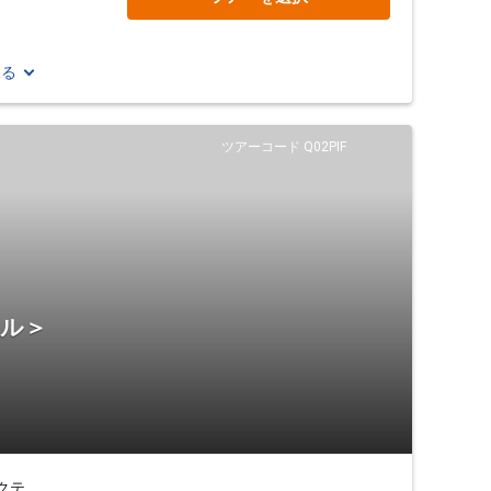
見る
ツアーコード Q02PIF
テル＞
クテ