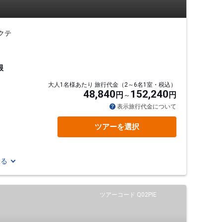
クテ
根
大人1名様あたり 旅行代金（2～6名1室・税込）
48,840
152,240
円
円
表示旅行代金について
ツアーを選択
見る
ツアーコード Q02PIE