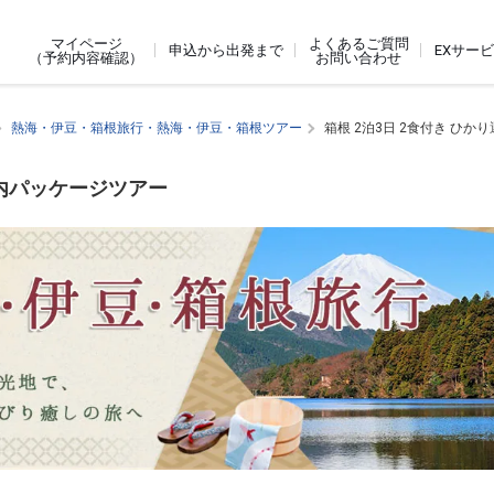
よくあるご質問
マイページ
申込から出発まで
EXサー
お問い合わせ
（予約内容確認）
熱海・伊豆・箱根旅行・熱海・伊豆・箱根ツアー
箱根 2泊3日 2食付き ひか
国内パッケージツアー