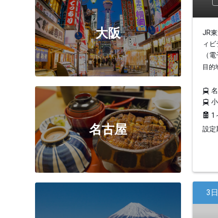
大阪
JR
ィビ
（電
目的
1
名古屋
設定期
3