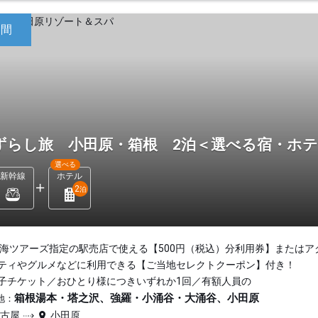
日間
ずらし旅 小田原・箱根 2泊＜選べる宿・ホ
選べる
新幹線
ホテル
2
泊
東海ツアーズ指定の駅売店で使える【500円（税込）分利用券】またはア
ティやグルメなどに利用できる【ご当地セレクトクーポン】付き！
子チケット／おひとり様につきいずれか1回／有額人員の
箱根湯本・塔之沢、強羅・小涌谷・大涌谷、小田原
地：
名古屋
小田原