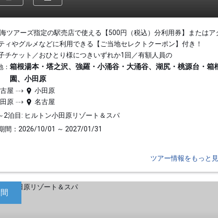
東海ツアーズ指定の駅売店で使える【500円（税込）分利用券】またはア
ティやグルメなどに利用できる【ご当地セレクトクーポン】付き！
子チケット／おひとり様につきいずれか1回／有額人員の
箱根湯本・塔之沢、強羅・小涌谷・大涌谷、湖尻・桃源台・箱
地：
園、小田原
名古屋
小田原
小田原
名古屋
～2泊目: ヒルトン小田原リゾート＆スパ
間：2026/10/01 ～ 2027/01/31
ツアー情報をもっと
日間