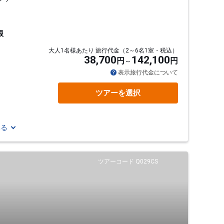
根
大人1名様あたり 旅行代金（2～6名1室・税込）
38,700
142,100
円
円
表示旅行代金について
ツアーを選択
見る
ツアーコード Q029CS