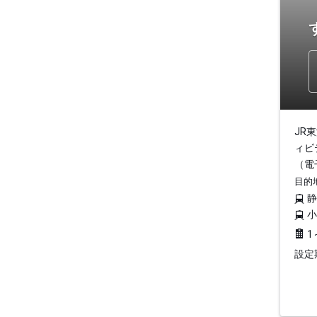
JR
ィビ
（電
目的
1
設定期