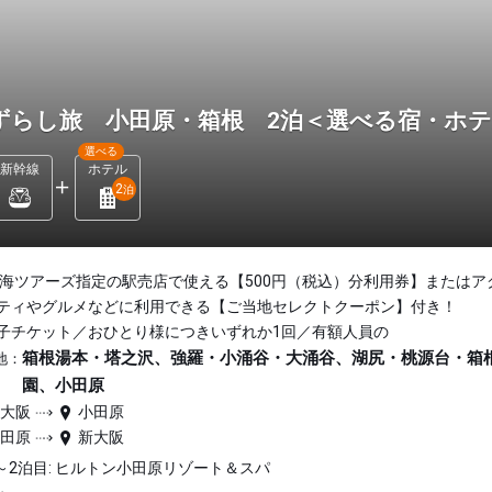
ずらし旅 小田原・箱根 2泊＜選べる宿・ホ
選べる
新幹線
ホテル
2
泊
東海ツアーズ指定の駅売店で使える【500円（税込）分利用券】またはア
ティやグルメなどに利用できる【ご当地セレクトクーポン】付き！
子チケット／おひとり様につきいずれか1回／有額人員の
箱根湯本・塔之沢、強羅・小涌谷・大涌谷、湖尻・桃源台・箱
地：
園、小田原
新大阪
小田原
小田原
新大阪
～2泊目: ヒルトン小田原リゾート＆スパ