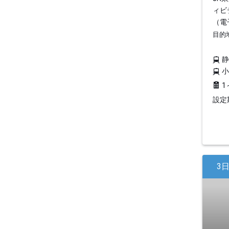
ィビ
（電
目的
1
設定期
3