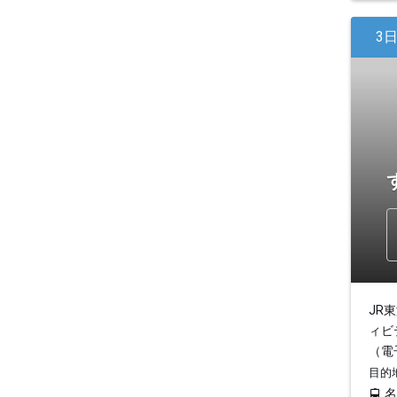
3
JR
ィビ
（電
目的