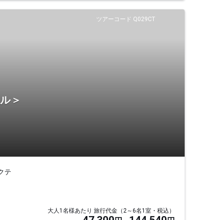
ツアーコード Q029CT
テル＞
クテ
大人1名様あたり 旅行代金（2～6名1室・税込）