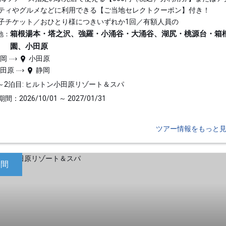
ティやグルメなどに利用できる【ご当地セレクトクーポン】付き！
子チケット／おひとり様につきいずれか1回／有額人員の
箱根湯本・塔之沢、強羅・小涌谷・大涌谷、湖尻・桃源台・箱
地：
園、小田原
静岡
小田原
小田原
静岡
～2泊目: ヒルトン小田原リゾート＆スパ
間：2026/10/01 ～ 2027/01/31
ツアー情報をもっと
日間