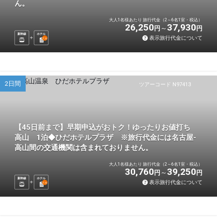
ん。
大人1名様あたり 旅行代金（2～6名1室・税込）
26,250
37,930
円
円
新幹線
ホテル
表示旅行代金について
1
泊
2日間
ツアーコード N97413
【45日前まで】早期申込がおトク！ゆったりお値打ち
高山 1泊◆ひだホテルプラザ ※旅行代金には名古屋-
高山間の交通機関は含まれておりません。
大人1名様あたり 旅行代金（2～6名1室・税込）
30,760
39,250
円
円
新幹線
ホテル
表示旅行代金について
1
泊