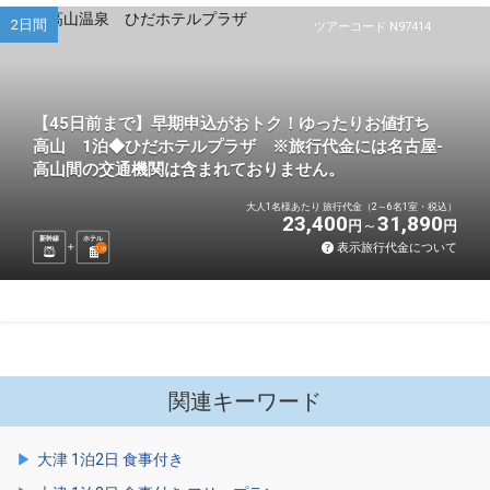
2日間
ツアーコード N97414
【45日前まで】早期申込がおトク！ゆったりお値打ち
高山 1泊◆ひだホテルプラザ ※旅行代金には名古屋-
高山間の交通機関は含まれておりません。
大人1名様あたり 旅行代金（2～6名1室・税込）
23,400
31,890
円
円
新幹線
ホテル
表示旅行代金について
1
泊
関連キーワード
大津 1泊2日 食事付き