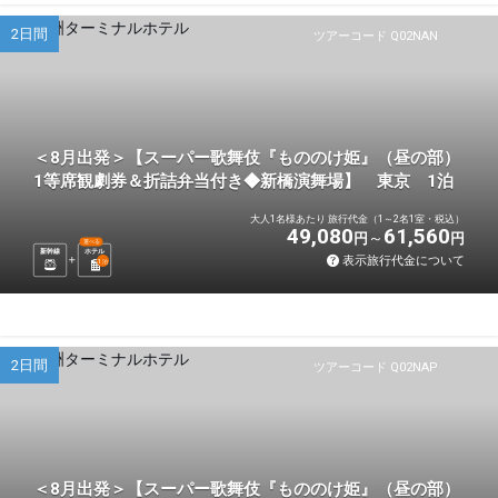
2日間
ツアーコード Q02NAN
＜8月出発＞【スーパー歌舞伎『もののけ姫』（昼の部）
1等席観劇券＆折詰弁当付き◆新橋演舞場】 東京 1泊
大人1名様あたり 旅行代金（1～2名1室・税込）
49,080
61,560
円
円
選べる
新幹線
ホテル
表示旅行代金について
1
泊
2日間
ツアーコード Q02NAP
＜8月出発＞【スーパー歌舞伎『もののけ姫』（昼の部）