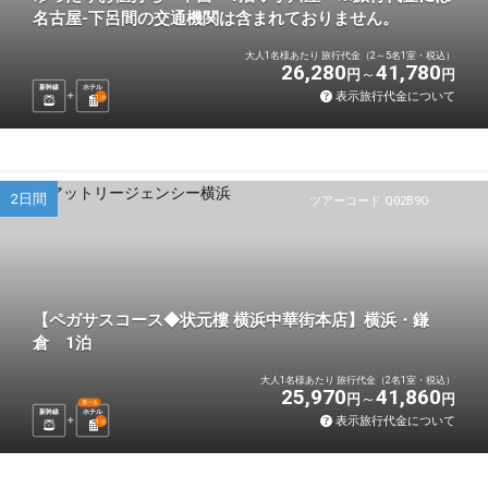
名古屋-下呂間の交通機関は含まれておりません。
大人1名様あたり 旅行代金（2～5名1室・税込）
26,280
41,780
円
円
新幹線
ホテル
表示旅行代金について
1
泊
2日間
ツアーコード Q02B9O
【ペガサスコース◆状元樓 横浜中華街本店】横浜・鎌
倉 1泊
大人1名様あたり 旅行代金（2名1室・税込）
25,970
41,860
円
円
選べる
新幹線
ホテル
表示旅行代金について
1
泊