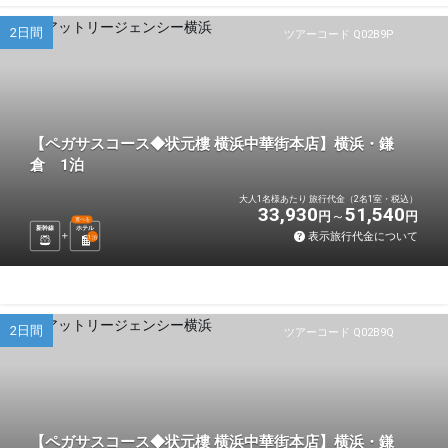
2日間
ツアーコード Q02B9P
【ペガサスコース◆状元樓 横浜中華街本店】横浜・鎌
倉 1泊
大人1名様あたり 旅行代金（2名1室・税込）
33,930
51,540
円
円
選べる
新幹線
ホテル
表示旅行代金について
1
泊
2日間
ツアーコード Q02B9Q
【ペガサスコース◆状元樓 横浜中華街本店】横浜・鎌