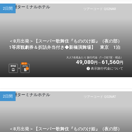
2日間
ツアーコード Q02NAR
＜8月出発＞【スーパー歌舞伎『もののけ姫』（夜の部）
1等席観劇券＆折詰弁当付き◆新橋演舞場】 東京 1泊
大人1名様あたり 旅行代金（1～2名1室・税込）
49,080
61,560
円
円
選べる
新幹線
ホテル
表示旅行代金について
1
泊
2日間
ツアーコード Q02NAT
＜8月出発＞【スーパー歌舞伎『もののけ姫』（夜の部）