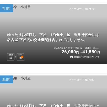
2日間
ツアーコード N97879
ゆったりお値打ち 下呂 1泊◆小川屋 ※旅行代金には
名古屋-下呂間の交通機関は含まれておりません。
大人1名様あたり 旅行代金（2～5名1室・税込）
26,080
41,580
円
円
新幹線
ホテル
表示旅行代金について
1
泊
2日間
ツアーコード N97880
ゆったりお値打ち 下呂 1泊◆小川屋 ※旅行代金には