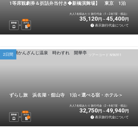
1等席観劇券＆折詰弁当付き◆新橋演舞場】 東京 1泊
大人1名様あたり 旅行代金（1～2名1室・税込）
35,120
45,400
円
円
選べる
新幹線
ホテル
表示旅行代金について
1
泊
2日間
ツアーコード N96911
ずらし旅 浜名湖・舘山寺 1泊＜選べる宿・ホテル＞
大人1名様あたり 旅行代金（2～6名1室・税込）
32,750
49,940
円
円
選べる
新幹線
ホテル
表示旅行代金について
1
泊