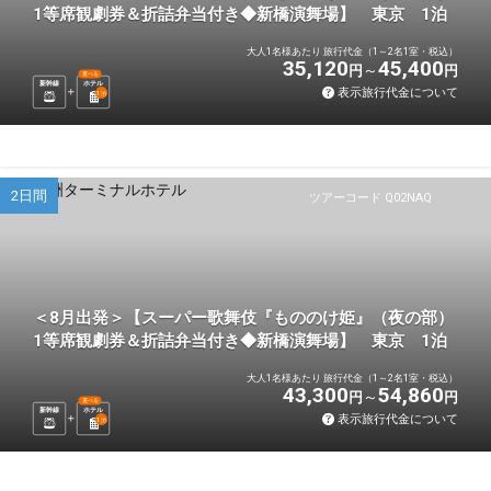
1等席観劇券＆折詰弁当付き◆新橋演舞場】 東京 1泊
大人1名様あたり 旅行代金（1～2名1室・税込）
35,120
45,400
円
円
選べる
新幹線
ホテル
表示旅行代金について
1
泊
2日間
ツアーコード Q02NAQ
＜8月出発＞【スーパー歌舞伎『もののけ姫』（夜の部）
1等席観劇券＆折詰弁当付き◆新橋演舞場】 東京 1泊
大人1名様あたり 旅行代金（1～2名1室・税込）
43,300
54,860
円
円
選べる
新幹線
ホテル
表示旅行代金について
1
泊