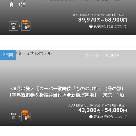
倉 1泊
大人1名様あたり 旅行代金（2名1室・税込）
39,970
58,900
円
円
選べる
新幹線
ホテル
表示旅行代金について
1
泊
2日間
ツアーコード Q02NAM
＜8月出発＞【スーパー歌舞伎『もののけ姫』（昼の部）
1等席観劇券＆折詰弁当付き◆新橋演舞場】 東京 1泊
大人1名様あたり 旅行代金（1～2名1室・税込）
43,300
54,860
円
円
選べる
新幹線
ホテル
表示旅行代金について
1
泊