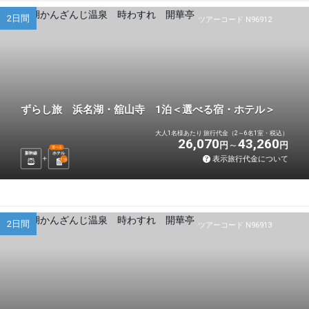
2日間
ツアーコード N96912
ずらし旅 浜名湖・舘山寺 1泊＜選べる宿・ホテル＞
大人1名様あたり 旅行代金（2～6名1室・税込）
26,070
43,260
円
円
選べる
新幹線
ホテル
表示旅行代金について
1
泊
2日間
ツアーコード N96913