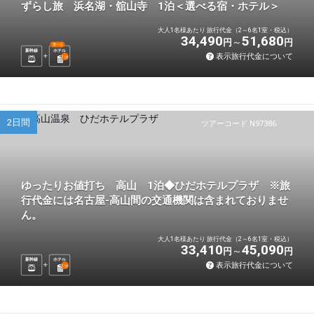
ずらし旅 浜名湖・舘山寺 1泊＜選べる宿・ホテル＞
大人1名様あたり 旅行代金（2～6名1室・税込）
34,490
51,680
円
円
選べる
新幹線
ホテル
表示旅行代金について
1
泊
2日間
ツアーコード N97386
ゆったりお値打ち 高山 1泊◆ひだホテルプラザ ※旅
行代金には名古屋-高山間の交通機関は含まれておりませ
ん。
大人1名様あたり 旅行代金（2～6名1室・税込）
33,410
45,090
円
円
新幹線
ホテル
表示旅行代金について
1
泊