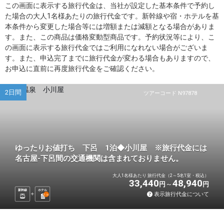
この画面に表示する旅行代金は、当社が設定した基本条件で予約し
た場合の大人1名様あたりの旅行代金です。新幹線や宿・ホテルを基
本条件から変更した場合等には増額または減額となる場合がありま
す。また、この商品は価格変動型商品です。予約状況等により、こ
の画面に表示する旅行代金ではご利用になれない場合がございま
す。また、申込完了までに旅行代金が変わる場合もありますので、
お申込に直前に再度旅行代金をご確認ください。
2日間
ツアーコード N97878
ゆったりお値打ち 下呂 1泊◆小川屋 ※旅行代金には
名古屋-下呂間の交通機関は含まれておりません。
大人1名様あたり 旅行代金（2～5名1室・税込）
33,440
48,940
円
円
新幹線
ホテル
表示旅行代金について
1
泊