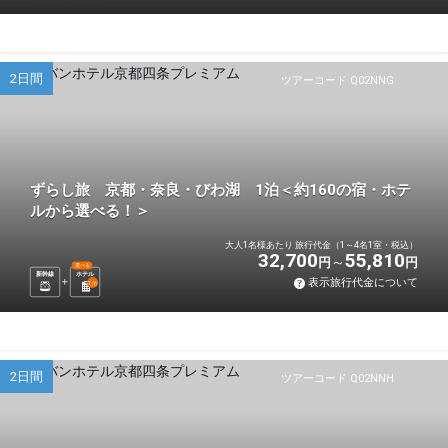
2日間
ツアーコード Q02NNG
ずらし旅 京都・奈良・びわ湖 1泊＜約160の宿・ホテ
ルから選べる！＞
大人1名様あたり 旅行代金（1～4名1室・税込）
32,700
55,810
円
円
選べる
新幹線
ホテル
表示旅行代金について
1
泊
2日間
ツアーコード Q02NNH