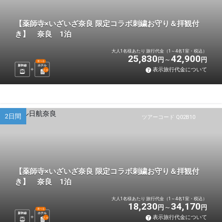
【薬師寺×いざいざ奈良 限定コラボ刺繍お守り＆拝観付
き】 奈良 1泊
大人1名様あたり 旅行代金（1～4名1室・税込）
25,830
42,900
円
円
選べる
新幹線
ホテル
表示旅行代金について
1
泊
2日間
ツアーコード Q02B10
【薬師寺×いざいざ奈良 限定コラボ刺繍お守り＆拝観付
き】 奈良 1泊
大人1名様あたり 旅行代金（1～4名1室・税込）
18,230
34,170
円
円
選べる
新幹線
ホテル
表示旅行代金について
1
泊