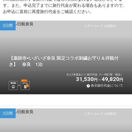
す。また、申込完了までに旅行代金が変わる場合もありますので、
お申込に直前に再度旅行代金をご確認ください。
2日間
ツアーコード Q02B0Y
【薬師寺×いざいざ奈良 限定コラボ刺繍お守り＆拝観付
き】 奈良 1泊
大人1名様あたり 旅行代金（1～4名1室・税込）
31,530
49,820
円
円
選べる
新幹線
ホテル
表示旅行代金について
1
泊
2日間
ツアーコード Q02B0Z