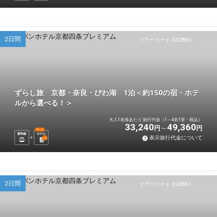
2日間
ツアーコード Q028X6
ずらし旅 京都・奈良・びわ湖 1泊＜約150の宿・ホテ
ルから選べる！＞
大人1名様あたり 旅行代金（1～4名1室・税込）
33,240
49,360
円
円
選べる
新幹線
ホテル
表示旅行代金について
1
泊
2日間
ツアーコード Q028X7