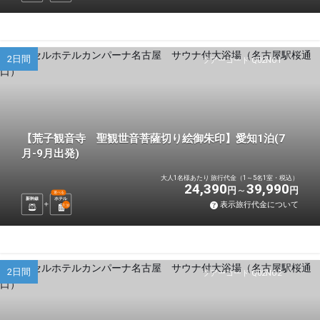
2日間
ツアーコード Q02NO1
【荒子観音寺 聖観世音菩薩切り絵御朱印】愛知1泊(7
月-9月出発)
大人1名様あたり 旅行代金（1～5名1室・税込）
24,390
39,990
円
円
選べる
新幹線
ホテル
表示旅行代金について
1
泊
2日間
ツアーコード Q02NO2