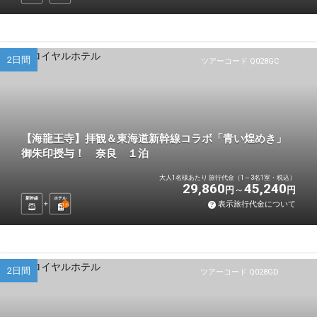
2日間
ツアーコード Q028GC
【海龍王寺】拝観＆東海道新幹線コラボ「青い煌めき」
御朱印授与！ 奈良 １泊
大人1名様あたり 旅行代金（1～3名1室・税込）
29,860
45,240
円
円
新幹線
ホテル
表示旅行代金について
1
泊
2日間
ツアーコード Q028GD