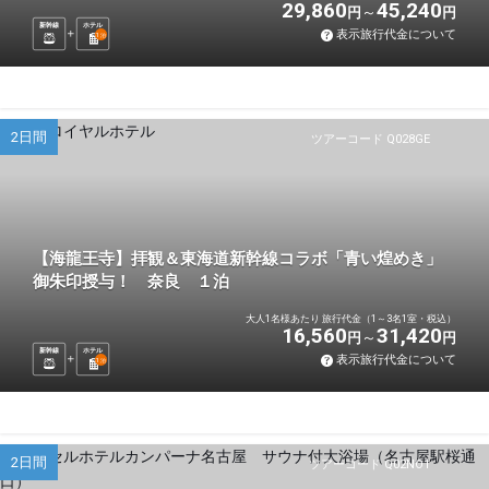
29,860
45,240
円
円
新幹線
ホテル
表示旅行代金について
1
泊
2日間
ツアーコード Q028GE
【海龍王寺】拝観＆東海道新幹線コラボ「青い煌めき」
御朱印授与！ 奈良 １泊
大人1名様あたり 旅行代金（1～3名1室・税込）
16,560
31,420
円
円
新幹線
ホテル
表示旅行代金について
1
泊
2日間
ツアーコード Q02NO1