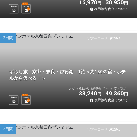
16,970
30,950
円
円
選べる
新幹線
ホテル
表示旅行代金について
1
泊
2日間
ツアーコード Q028X6
ずらし旅 京都・奈良・びわ湖 1泊＜約150の宿・ホテ
ルから選べる！＞
大人1名様あたり 旅行代金（1～4名1室・税込）
33,240
49,360
円
円
選べる
新幹線
ホテル
表示旅行代金について
1
泊
2日間
ツアーコード Q028X7