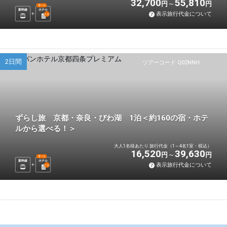
32,700
55,810
円
円
選べる
新幹線
ホテル
表示旅行代金について
1
泊
2日間
ツアーコード Q02NNH
ずらし旅 京都・奈良・びわ湖 1泊＜約160の宿・ホテ
ルから選べる！＞
大人1名様あたり 旅行代金（1～4名1室・税込）
16,520
39,630
円
円
選べる
新幹線
ホテル
表示旅行代金について
1
泊