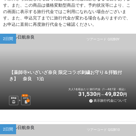
す。また、この商品は価格変動型商品です。予約状況等により、こ
の画面に表示する旅行代金ではご利用になれない場合がございま
す。また、申込完了までに旅行代金が変わる場合もありますので、
お申込に直前に再度旅行代金をご確認ください。
2日間
ツアーコード Q02B0Y
【薬師寺×いざいざ奈良 限定コラボ刺繍お守り＆拝観付
き】 奈良 1泊
大人1名様あたり 旅行代金（1～4名1室・税込）
31,530
49,820
円
円
選べる
新幹線
ホテル
表示旅行代金について
1
泊
2日間
ツアーコード Q02B10