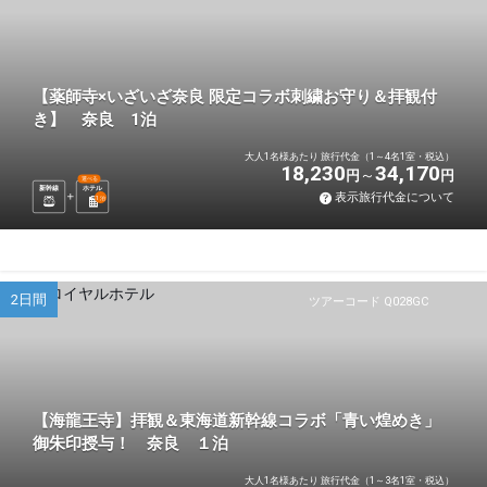
【薬師寺×いざいざ奈良 限定コラボ刺繍お守り＆拝観付
き】 奈良 1泊
大人1名様あたり 旅行代金（1～4名1室・税込）
18,230
34,170
円
円
選べる
新幹線
ホテル
表示旅行代金について
1
泊
2日間
ツアーコード Q028GC
【海龍王寺】拝観＆東海道新幹線コラボ「青い煌めき」
御朱印授与！ 奈良 １泊
大人1名様あたり 旅行代金（1～3名1室・税込）