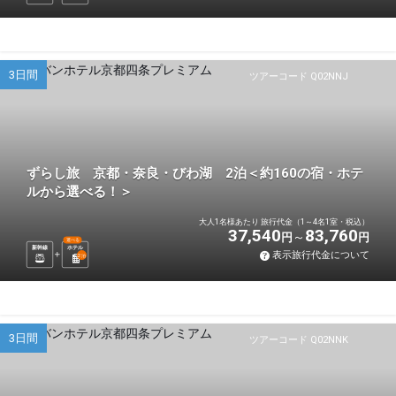
3日間
ツアーコード Q02NNJ
ずらし旅 京都・奈良・びわ湖 2泊＜約160の宿・ホテ
ルから選べる！＞
大人1名様あたり 旅行代金（1～4名1室・税込）
37,540
83,760
円
円
選べる
新幹線
ホテル
表示旅行代金について
2
泊
3日間
ツアーコード Q02NNK