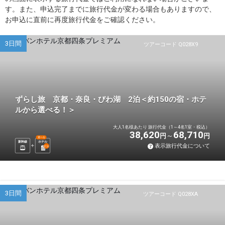
す。また、申込完了までに旅行代金が変わる場合もありますので、
お申込に直前に再度旅行代金をご確認ください。
3日間
ツアーコード Q028X9
ずらし旅 京都・奈良・びわ湖 2泊＜約150の宿・ホテ
ルから選べる！＞
大人1名様あたり 旅行代金（1～4名1室・税込）
38,620
68,710
円
円
選べる
新幹線
ホテル
表示旅行代金について
2
泊
3日間
ツアーコード Q028XA