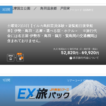
3日間
ツアーコード Q02MYZ
土曜発2泊3日【イルカ島飼育員体験＋遊覧船往復乗船
券】伊勢・鳥羽・志摩＜選べる宿・ホテル＞ ※旅行代
金には名古屋-伊勢市・鳥羽・鵜方・賢島間の交通機関は
含まれておりません。
大人1名様あたり 旅行代金（2～4名1室・税込）
52,820
69,920
円
円
選べる
新幹線
ホテル
表示旅行代金について
2
泊
1日間
ツアーコード Q026EM