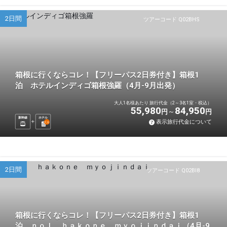
2日間
ツアーコード Q02BHS
箱根に行くならコレ！【フリーパス2日券付き】箱根1
泊 ホテルインディゴ箱根強羅（4月-9月出発）
大人1名様あたり 旅行代金（2～3名1室・税込）
55,980
84,950
円
円
新幹線
ホテル
表示旅行代金について
1
泊
2日間
ツアーコード Q02BI8
箱根に行くならコレ！【フリーパス2日券付き】箱根1
泊 ｎｏｌ ｈａｋｏｎｅ ｍｙｏｊｉｎｄａｉ（4月-9