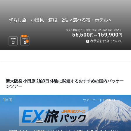
ずらし旅 小田原・箱根 2泊＜選べる宿・ホテル＞
大人1名様あたり 旅行代金（2～6名1室・税込）
56,500
159,900
円
円
選べる
新幹線
ホテル
表示旅行代金について
2
泊
新大阪発 小田原 2泊3日 体験に関連するおすすめの国内パッケー
ジツアー
1日間
ツアーコード Q02KJX