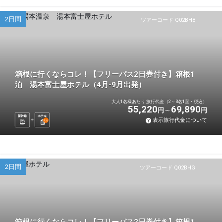
2日間
ツアーコード Q02BH8
箱根に行くならコレ！【フリーパス2日券付き】箱根1
泊 湯本富士屋ホテル（4月-9月出発）
大人1名様あたり 旅行代金（2～3名1室・税込）
55,220
69,890
円
円
新幹線
ホテル
表示旅行代金について
1
泊
2日間
ツアーコード Q02BHG