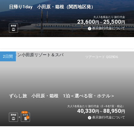
日帰り1day 小田原・箱根（関西地区発）
大人1名様あたり 旅行代金
23,600
25,500
円
円
新幹線
表示旅行代金について
2日間
ツアーコード Q029D6
ずらし旅 小田原・箱根 1泊＜選べる宿・ホテル＞
大人1名様あたり 旅行代金（2～6名1室・税込）
40,330
88,950
円
円
選べる
新幹線
ホテル
表示旅行代金について
1
泊