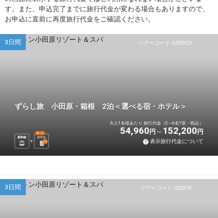
す。また、申込完了までに旅行代金が変わる場合もありますので、
お申込に直前に再度旅行代金をご確認ください。
3日間
ツアーコード Q029CU
ずらし旅 小田原・箱根 2泊＜選べる宿・ホテル＞
大人1名様あたり 旅行代金（2～6名1室・税込）
54,960
152,200
円
円
選べる
新幹線
ホテル
表示旅行代金について
2
泊
3日間
ツアーコード Q02PIE