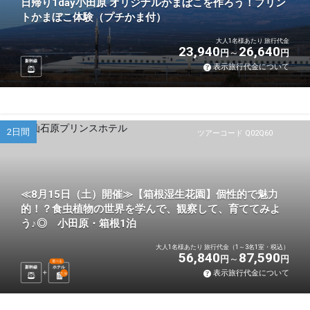
日帰り1day小田原 オリジナルかまぼこを作ろう！プリン
トかまぼこ体験（プチかま付）
大人1名様あたり 旅行代金
23,940
26,640
円
円
新幹線
表示旅行代金について
2日間
ツアーコード Q02Q60
≪8月15日（土）開催≫【箱根湿生花園】個性的で魅力
的！？食虫植物の世界を学んで、観察して、育ててみよ
う♪◎ 小田原・箱根1泊
大人1名様あたり 旅行代金（1～3名1室・税込）
56,840
87,590
円
円
選べる
新幹線
ホテル
表示旅行代金について
1
泊