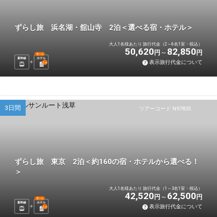
ずらし旅 浜名湖・舘山寺 2泊＜選べる宿・ホテル＞
大人1名様あたり 旅行代金（2～6名1室・税込）
50,620
82,850
円
円
選べる
新幹線
ホテル
表示旅行代金について
2
泊
3日間
ツアーコード N97835
ずらし旅 東京 2泊＜約160の宿・ホテルから選べる！
＞
大人1名様あたり 旅行代金（1～3名1室・税込）
42,520
62,500
円
円
選べる
新幹線
ホテル
表示旅行代金について
2
泊