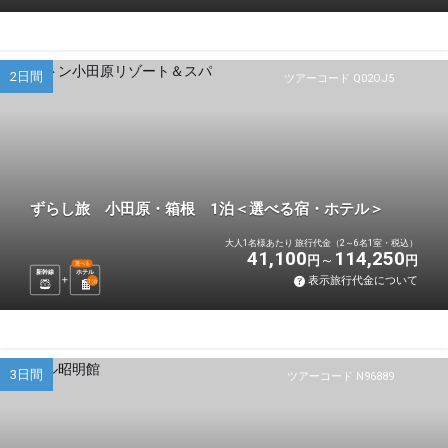
2日間
ツアーコード Q02OJ5
ずらし旅 小田原・箱根 1泊＜選べる宿・ホテル＞
大人1名様あたり 旅行代金（2～6名1室・税込）
41,100
114,250
円
円
選べる
新幹線
ホテル
表示旅行代金について
1
泊
3日間
ツアーコード N96889