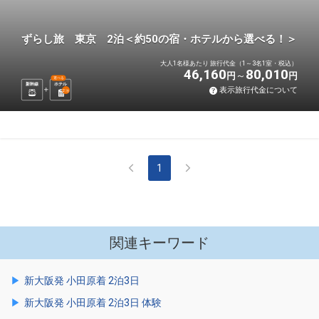
ずらし旅 東京 2泊＜約50の宿・ホテルから選べる！＞
大人1名様あたり 旅行代金（1～3名1室・税込）
46,160
80,010
円
円
選べる
新幹線
ホテル
表示旅行代金について
2
泊
1
関連キーワード
新大阪発 小田原着 2泊3日
新大阪発 小田原着 2泊3日 体験