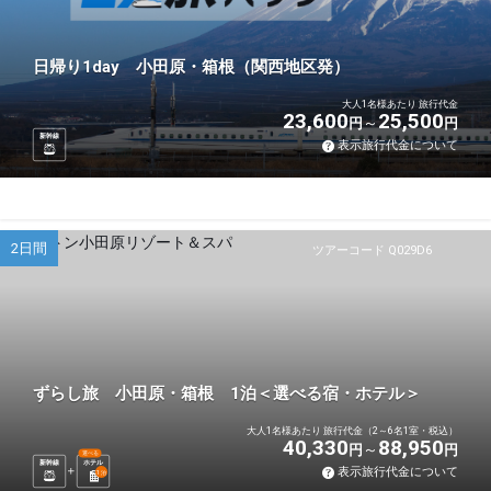
日帰り1day 小田原・箱根（関西地区発）
大人1名様あたり 旅行代金
23,600
25,500
円
円
新幹線
表示旅行代金について
2日間
ツアーコード Q029D6
ずらし旅 小田原・箱根 1泊＜選べる宿・ホテル＞
大人1名様あたり 旅行代金（2～6名1室・税込）
40,330
88,950
円
円
選べる
新幹線
ホテル
表示旅行代金について
1
泊