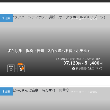
3日間
ツアーコード N96910
ずらし旅 浜松・掛川 2泊＜選べる宿・ホテル＞
大人1名様あたり 旅行代金（1～3名1室・税込）
37,120
51,480
円
円
選べる
新幹線
ホテル
表示旅行代金について
2
泊
3日間
ツアーコード N96916