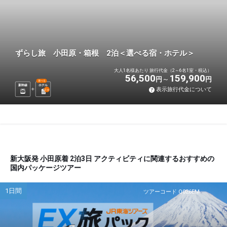
ずらし旅 小田原・箱根 2泊＜選べる宿・ホテル＞
大人1名様あたり 旅行代金（2～6名1室・税込）
56,500
159,900
円
円
選べる
新幹線
ホテル
表示旅行代金について
2
泊
新大阪発 小田原着 2泊3日 アクティビティに関連するおすすめの
国内パッケージツアー
1日間
ツアーコード Q026EM