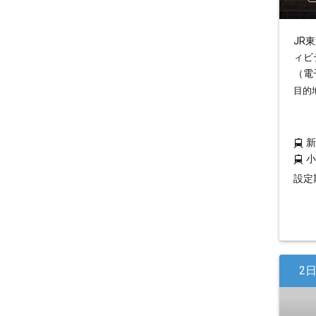
JR
ィビ
（電
目的
設定期
2