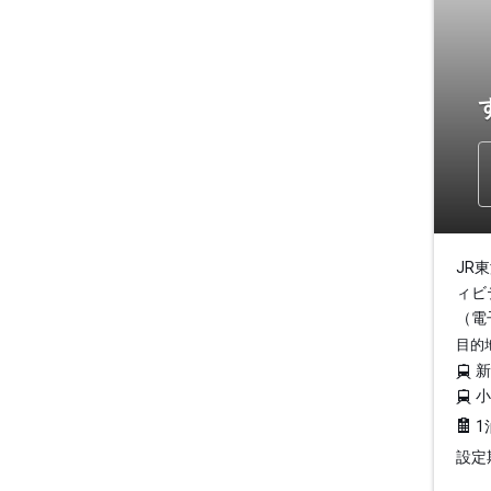
JR
ィビ
（電
目的
1
設定期