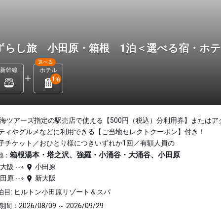
ずらし旅 小田原・箱根 1泊＜選べる宿・ホ
選べる
新幹線
ホテル
1
泊
東海ツアーズ指定の駅売店で使える【500円（税込）分利用券】またはア
ティやグルメなどに利用できる【ご当地セレクトクーポン】付き！
子チケット／おひとり様につきいずれか1回／有額人員の
箱根湯本・塔之沢、強羅・小涌谷・大涌谷、小田原
地：
新大阪
小田原
小田原
新大阪
泊目: ヒルトン小田原リゾート＆スパ
間：2026/08/09 ～ 2026/09/29