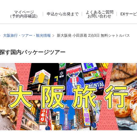
よくあるご質問
マイページ
申込から出発まで
EXサー
お問い合わせ
（予約内容確認）
大阪旅行・ツアー・観光情報
新大阪発 小田原着 2泊3日 無料シャトルバス
スで探す国内パッケージツアー