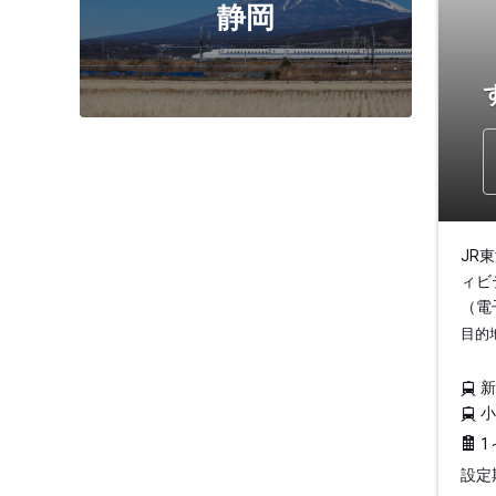
静岡
JR
ィビ
（電
目的
1
設定期