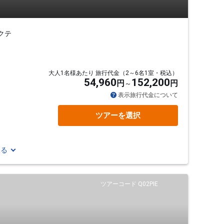
クテ
大人1名様あたり 旅行代金（2～6名1室・税込）
54,960
152,200
円
円
表示旅行代金について
ツアーを選択
見る
ツアーコード Q02PIE