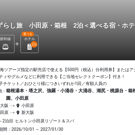
ずらし旅 小田原・箱根 2泊＜選べる宿・ホ
選べる
新幹線
ホテル
2
泊
東海ツアーズ指定の駅売店で使える【500円（税込）分利用券】またはア
ティやグルメなどに利用できる【ご当地セレクトクーポン】付き！
子チケット／おひとり様につきいずれか1回／有額人員の
箱根湯本・塔之沢、強羅・小涌谷・大涌谷、湖尻・桃源台・箱
地：
園、小田原
新大阪
小田原
小田原
新大阪
～2泊目: ヒルトン小田原リゾート＆スパ
間：2026/10/01 ～ 2027/01/30