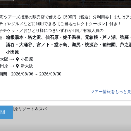
東海ツアーズ指定の駅売店で使える【500円（税込）分利用券】またはア
ティやグルメなどに利用できる【ご当地セレクトクーポン】付き！
子チケット／おひとり様につきいずれか1回／有額人員の
箱根湯本・塔之沢、仙石原・姥子温泉、元箱根・芦ノ湖、強羅
地：
涌谷・大涌谷、宮ノ下・堂ヶ島、湖尻・桃源台・箱根園、芦之
小田原
新大阪
小田原
小田原
新大阪
間：2026/08/06 ～ 2026/09/30
ツアー情報をもっと
日間