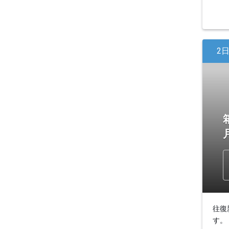
2
往復
す。