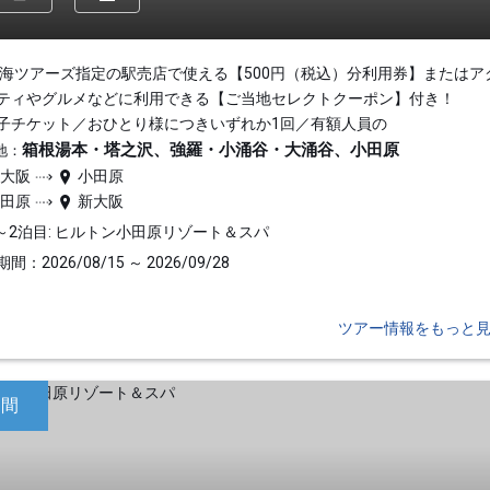
東海ツアーズ指定の駅売店で使える【500円（税込）分利用券】またはア
ティやグルメなどに利用できる【ご当地セレクトクーポン】付き！
子チケット／おひとり様につきいずれか1回／有額人員の
箱根湯本・塔之沢、強羅・小涌谷・大涌谷、小田原
地：
新大阪
小田原
小田原
新大阪
～2泊目: ヒルトン小田原リゾート＆スパ
間：2026/08/15 ～ 2026/09/28
ツアー情報をもっと
日間