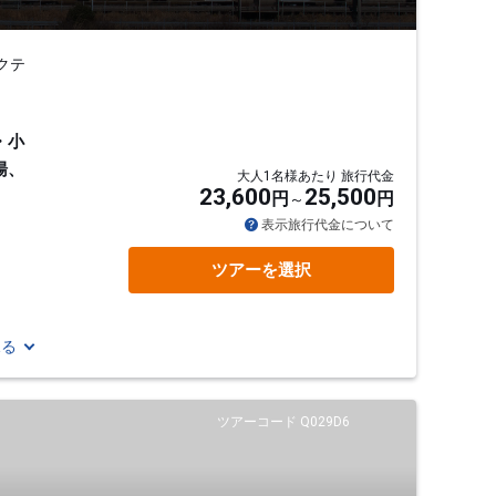
クテ
・小
湯、
大人1名様あたり 旅行代金
23,600
25,500
円
円
表示旅行代金について
ツアーを選択
見る
ツアーコード Q029D6