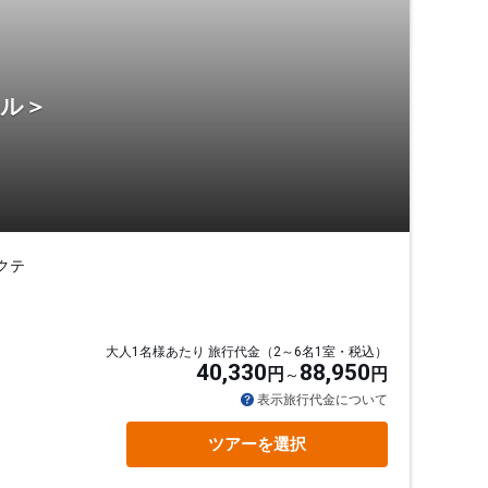
テル＞
クテ
大人1名様あたり 旅行代金（2～6名1室・税込）
40,330
88,950
円
円
表示旅行代金について
ツアーを選択