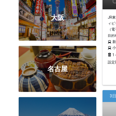
大阪
JR
ィビ
（電
目的
1
設定期
名古屋
3