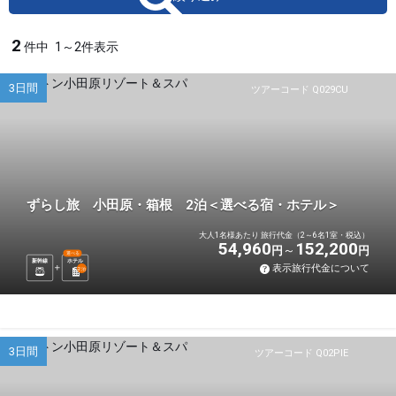
2
件中
1～2件表示
3日間
ツアーコード Q029CU
ずらし旅 小田原・箱根 2泊＜選べる宿・ホテル＞
大人1名様あたり 旅行代金（2～6名1室・税込）
54,960
152,200
円
円
選べる
新幹線
ホテル
表示旅行代金について
2
泊
3日間
ツアーコード Q02PIE