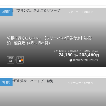
2日間
ツアーコード Q02BIG
箱根に行くならコレ！【フリーパス2日券付き】箱根1
泊 龍宮殿（4月-9月出発）
大人1名様あたり 旅行代金（1～5名1室・税込）
74,180
203,460
円
円
新幹線
ホテル
表示旅行代金について
1
泊
3日間
ツアーコード N96877