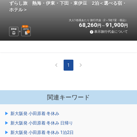
ずらし旅 熱海・伊東・下田・東伊豆 2泊＜選べる宿・
ホテル＞
大人1名様あたり 旅行代金（2～5名1室・税込）
68,260
91,900
円
円
選べる
新幹線
ホテル
表示旅行代金について
2
泊
1
関連キーワード
新大阪発 小田原着 冬休み
新大阪発 小田原着 冬休み 日帰り
新大阪発 小田原着 冬休み 1泊2日