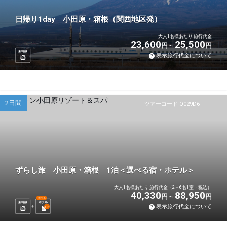
日帰り1day 小田原・箱根（関西地区発）
大人1名様あたり 旅行代金
23,600
25,500
円
円
新幹線
表示旅行代金について
2日間
ツアーコード Q029D6
ずらし旅 小田原・箱根 1泊＜選べる宿・ホテル＞
大人1名様あたり 旅行代金（2～6名1室・税込）
40,330
88,950
円
円
選べる
新幹線
ホテル
表示旅行代金について
1
泊