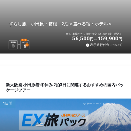
ずらし旅 小田原・箱根 2泊＜選べる宿・ホテル＞
大人1名様あたり 旅行代金（2～6名1室・税込）
56,500
159,900
円
円
選べる
新幹線
ホテル
表示旅行代金について
2
泊
新大阪発 小田原着 冬休み 2泊3日に関連するおすすめの国内パッ
ケージツアー
1日間
ツアーコード Q026EM