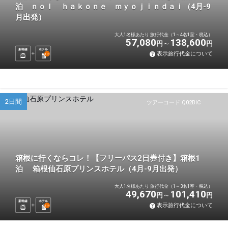
泊 ｎｏｌ ｈａｋｏｎｅ ｍｙｏｊｉｎｄａｉ（4月-9
月出発）
大人1名様あたり 旅行代金（1～4名1室・税込）
57,080
138,600
円
円
新幹線
ホテル
表示旅行代金について
1
泊
2日間
ツアーコード Q02BIC
箱根に行くならコレ！【フリーパス2日券付き】箱根1
泊 箱根仙石原プリンスホテル（4月-9月出発）
大人1名様あたり 旅行代金（1～3名1室・税込）
49,670
101,410
円
円
新幹線
ホテル
表示旅行代金について
1
泊