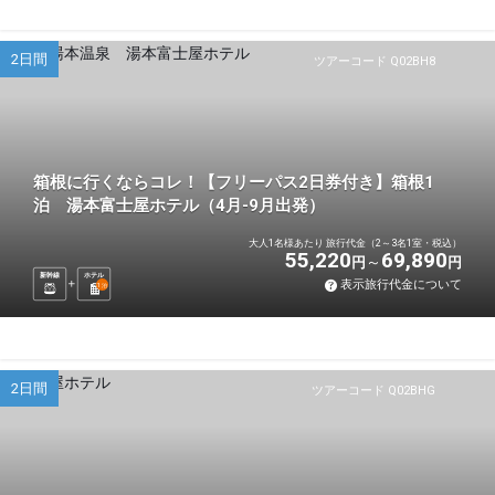
2日間
ツアーコード Q02BH8
箱根に行くならコレ！【フリーパス2日券付き】箱根1
泊 湯本富士屋ホテル（4月-9月出発）
大人1名様あたり 旅行代金（2～3名1室・税込）
55,220
69,890
円
円
新幹線
ホテル
表示旅行代金について
1
泊
2日間
ツアーコード Q02BHG