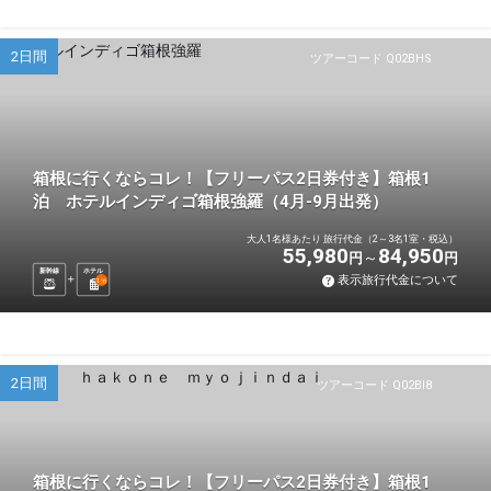
2日間
ツアーコード Q02BHS
箱根に行くならコレ！【フリーパス2日券付き】箱根1
泊 ホテルインディゴ箱根強羅（4月-9月出発）
大人1名様あたり 旅行代金（2～3名1室・税込）
55,980
84,950
円
円
新幹線
ホテル
表示旅行代金について
1
泊
2日間
ツアーコード Q02BI8
箱根に行くならコレ！【フリーパス2日券付き】箱根1