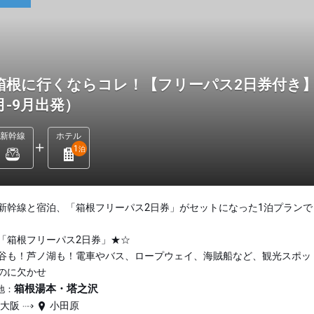
箱根に行くならコレ！【フリーパス2日券付き】
月-9月出発）
新幹線
ホテル
1
泊
新幹線と宿泊、「箱根フリーパス2日券」がセットになった1泊プランで
「箱根フリーパス2日券」★☆
谷も！芦ノ湖も！電車やバス、ロープウェイ、海賊船など、観光スポッ
のに欠かせ
箱根湯本・塔之沢
地：
新大阪
小田原