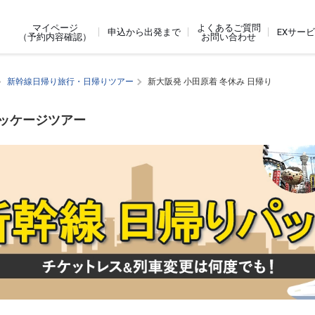
よくあるご質問
マイページ
申込から出発まで
EXサー
お問い合わせ
（予約内容確認）
新幹線日帰り旅行・日帰りツアー
新大阪発 小田原着 冬休み 日帰り
パッケージツアー