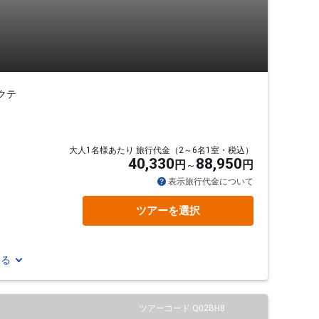
クテ
大人1名様あたり 旅行代金（2～6名1室・税込）
40,330
88,950
円
円
表示旅行代金について
ツアーを選択
見る
ツアーコード Q02BH8