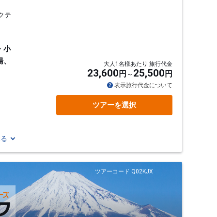
クテ
・小
湯、
大人1名様あたり 旅行代金
23,600
25,500
円
円
表示旅行代金について
ツアーを選択
見る
ツアーコード Q02KJX