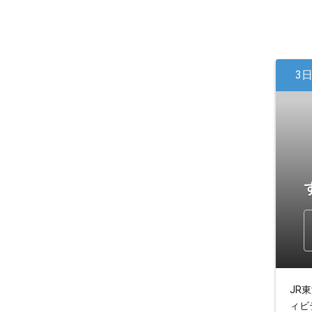
3
JR
ィビ