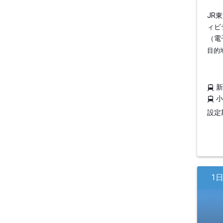
JR
ィビ
（電
目的
設定期
1