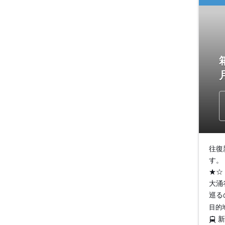
往復
す。
★☆
大涌
巡る
目的