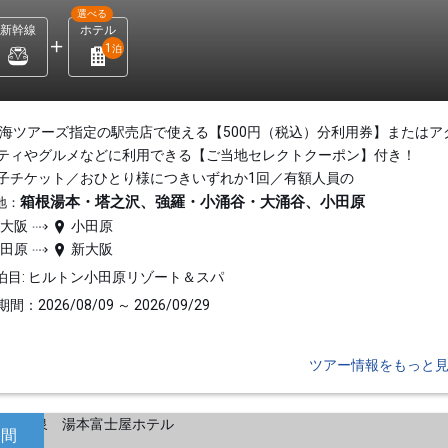
選べる
新幹線
ホテル
1
泊
東海ツアーズ指定の駅売店で使える【500円（税込）分利用券】またはア
ティやグルメなどに利用できる【ご当地セレクトクーポン】付き！
子チケット／おひとり様につきいずれか1回／有額人員の
箱根湯本・塔之沢、強羅・小涌谷・大涌谷、小田原
地：
新大阪
小田原
小田原
新大阪
泊目: ヒルトン小田原リゾート＆スパ
間：2026/08/09 ～ 2026/09/29
ツアー情報をもっと
日間