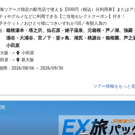
東海ツアーズ指定の駅売店で使える【500円（税込）分利用券】またはア
ティやグルメなどに利用できる【ご当地セレクトクーポン】付き！
子チケット／おひとり様につきいずれか1回／有額人員の
箱根湯本・塔之沢、仙石原・姥子温泉、元箱根・芦ノ湖、強羅
地：
涌谷・大涌谷、宮ノ下・堂ヶ島、湖尻・桃源台・箱根園、芦之
小田原
新大阪
小田原
小田原
新大阪
間：2026/08/06 ～ 2026/09/30
ツアー情報をもっと
日間