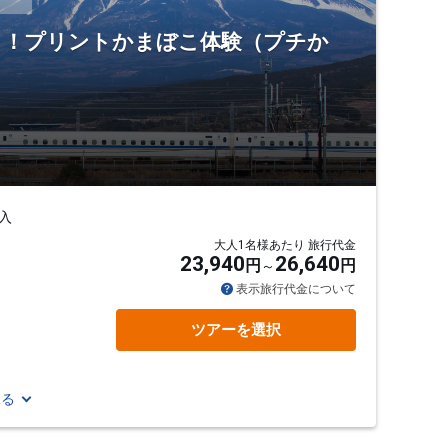
ろう！プリントかまぼこ体験（プチか
入
大人1名様あたり 旅行代金
23,940
26,640
円
円
表示旅行代金について
ツアーを選択
見る