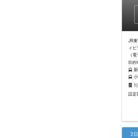
JR
ィビ
（電
目的
1
設定期
2