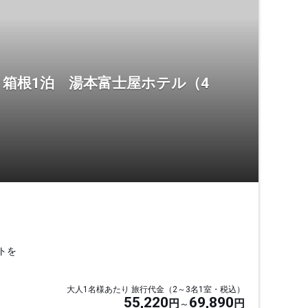
箱根1泊 湯本富士屋ホテル（4
トを
大人1名様あたり 旅行代金（2～3名1室・税込）
55,220
69,890
円
円