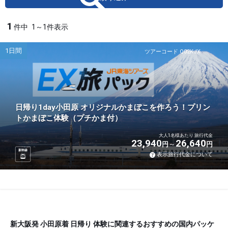
1
件中
1～1件表示
1日間
ツアーコード Q02KJX
日帰り1day小田原 オリジナルかまぼこを作ろう！プリン
トかまぼこ体験（プチかま付）
大人1名様あたり 旅行代金
23,940
26,640
円
円
新幹線
表示旅行代金について
新大阪発 小田原着 日帰り 体験に関連するおすすめの国内パッケ