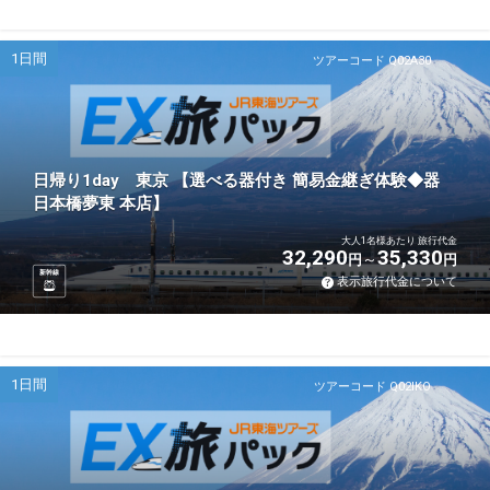
1日間
ツアーコード Q02A30
日帰り1day 東京 【選べる器付き 簡易金継ぎ体験◆器
日本橋夢東 本店】
大人1名様あたり 旅行代金
32,290
35,330
円
円
新幹線
表示旅行代金について
1日間
ツアーコード Q02IKO