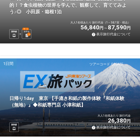
的！？食虫植物の世界を学んで、観察して、育ててみよ
う♪◎ 小田原・箱根1泊
大人1名様あたり 旅行代金（1～3名1室・税込）
56,840
87,590
円
円
選べる
新幹線
ホテル
表示旅行代金について
1
泊
1日間
ツアーコード Q02AEF
日帰り1day 東京 【手漉き和紙の製作体験『和紙体験
（無地）』◆和紙専門店 小津和紙】
大人1名様あたり 旅行代金
26,380
円
新幹線
表示旅行代金について