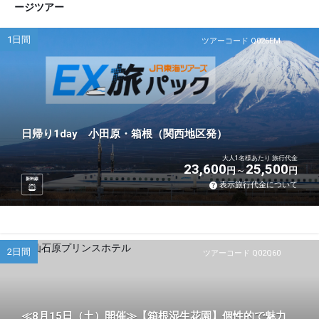
ージツアー
1日間
ツアーコード Q026EM
日帰り1day 小田原・箱根（関西地区発）
大人1名様あたり 旅行代金
23,600
25,500
円
円
新幹線
表示旅行代金について
2日間
ツアーコード Q02Q60
≪8月15日（土）開催≫【箱根湿生花園】個性的で魅力