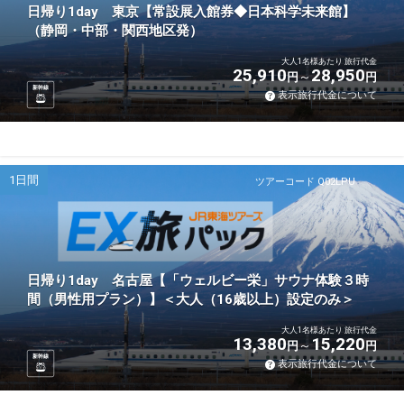
日帰り1day 東京【常設展入館券◆日本科学未来館】
（静岡・中部・関西地区発）
大人1名様あたり 旅行代金
25,910
28,950
円
円
新幹線
表示旅行代金について
1日間
ツアーコード Q02LPU
日帰り1day 名古屋【「ウェルビー栄」サウナ体験３時
間（男性用プラン）】＜大人（16歳以上）設定のみ＞
大人1名様あたり 旅行代金
13,380
15,220
円
円
新幹線
表示旅行代金について