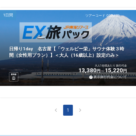
1日間
ツアーコード Q02M5P
日帰り1day 名古屋【「ウェルビー栄」サウナ体験３時
間（女性用プラン）】＜大人（16歳以上）設定のみ＞
大人1名様あたり 旅行代金
13,380
15,220
円
円
新幹線
表示旅行代金について
1