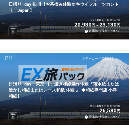
日帰り1day 掛川【お茶摘み体験＠キウイフルーツカント
リーJapan】
大人1名様あたり 旅行代金
20,930
23,130
円
円
新幹線
表示旅行代金について
1日間
ツアーコード Q02AEC
日帰り1day 東京 【手漉き和紙製作体験『落水紙または
透かし和紙またはレース和紙 体験 』 ◆和紙専門店 小津
和紙】
大人1名様あたり 旅行代金
26,580
円
新幹線
表示旅行代金について