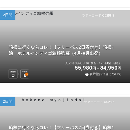
2日間
ツアーコード Q02BHS
箱根に行くならコレ！【フリーパス2日券付き】箱根1
泊 ホテルインディゴ箱根強羅（4月-9月出発）
大人1名様あたり 旅行代金（2～3名1室・税込）
55,980
84,950
円
円
新幹線
ホテル
表示旅行代金について
1
泊
2日間
ツアーコード Q02BI8
箱根に行くならコレ！【フリーパス2日券付き】箱根1