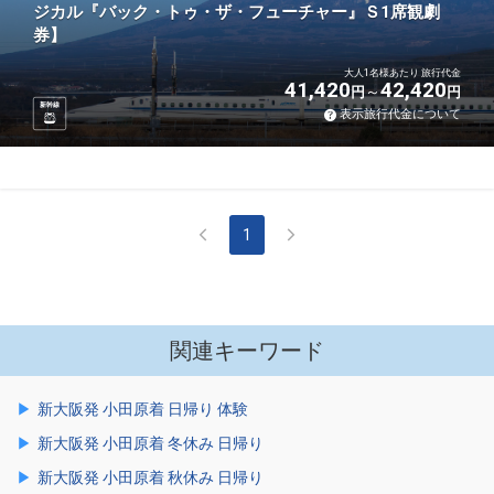
ジカル『バック・トゥ・ザ・フューチャー』Ｓ1席観劇
券】
大人1名様あたり 旅行代金
41,420
42,420
円
円
新幹線
表示旅行代金について
1
関連キーワード
新大阪発 小田原着 日帰り 体験
新大阪発 小田原着 冬休み 日帰り
新大阪発 小田原着 秋休み 日帰り