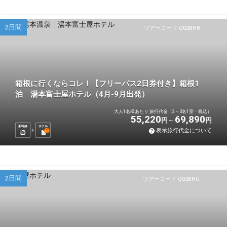
2日間
ツアーコード Q02BH8
箱根に行くならコレ！【フリーパス2日券付き】箱根1
泊 湯本富士屋ホテル（4月-9月出発）
大人1名様あたり 旅行代金（2～3名1室・税込）
55,220
69,890
円
円
新幹線
ホテル
表示旅行代金について
1
泊
2日間
ツアーコード Q02BHG