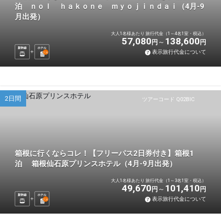
泊 ｎｏｌ ｈａｋｏｎｅ ｍｙｏｊｉｎｄａｉ（4月-9
月出発）
大人1名様あたり 旅行代金（1～4名1室・税込）
57,080
138,600
円
円
新幹線
ホテル
表示旅行代金について
1
泊
2日間
ツアーコード Q02BIC
箱根に行くならコレ！【フリーパス2日券付き】箱根1
泊 箱根仙石原プリンスホテル（4月-9月出発）
大人1名様あたり 旅行代金（1～3名1室・税込）
49,670
101,410
円
円
新幹線
ホテル
表示旅行代金について
1
泊