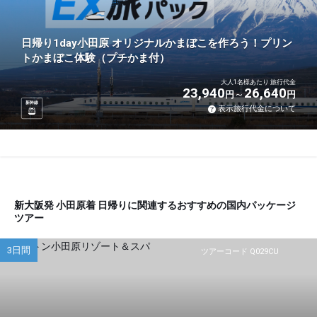
日帰り1day小田原 オリジナルかまぼこを作ろう！プリン
トかまぼこ体験（プチかま付）
大人1名様あたり 旅行代金
23,940
26,640
円
円
新幹線
表示旅行代金について
新大阪発 小田原着 日帰りに関連するおすすめの国内パッケージ
ツアー
3日間
ツアーコード Q029CU