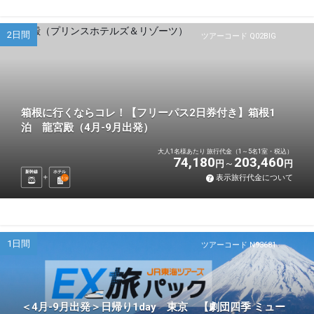
2日間
ツアーコード Q02BIG
箱根に行くならコレ！【フリーパス2日券付き】箱根1
泊 龍宮殿（4月-9月出発）
大人1名様あたり 旅行代金（1～5名1室・税込）
74,180
203,460
円
円
新幹線
ホテル
表示旅行代金について
1
泊
1日間
ツアーコード N93681
＜4月-9月出発＞日帰り1day 東京 【劇団四季 ミュー