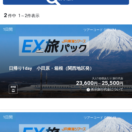
2
件中
1～2件表示
1日間
ツアーコード Q026EM
日帰り1day 小田原・箱根（関西地区発）
大人1名様あたり 旅行代金
23,600
25,500
円
円
新幹線
表示旅行代金について
1日間
ツアーコード Q02KJX