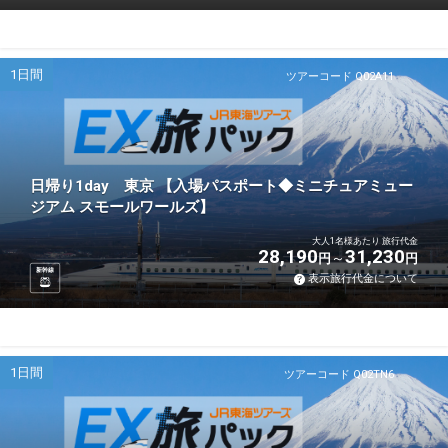
1日間
ツアーコード Q02A11
日帰り1day 東京 【入場パスポート◆ミニチュアミュー
ジアム スモールワールズ】
大人1名様あたり 旅行代金
28,190
31,230
円
円
新幹線
表示旅行代金について
1日間
ツアーコード Q02TN6