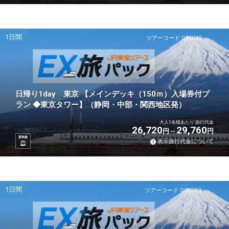
1日間
ツアーコード Q02C40
日帰り1day 東京 【メインデッキ（150ｍ）入場券付プ
ラン ◆東京タワー】（静岡・中部・関西地区発）
大人1名様あたり 旅行代金
26,720
29,760
円
円
新幹線
表示旅行代金について
1日間
ツアーコード Q02SSQ