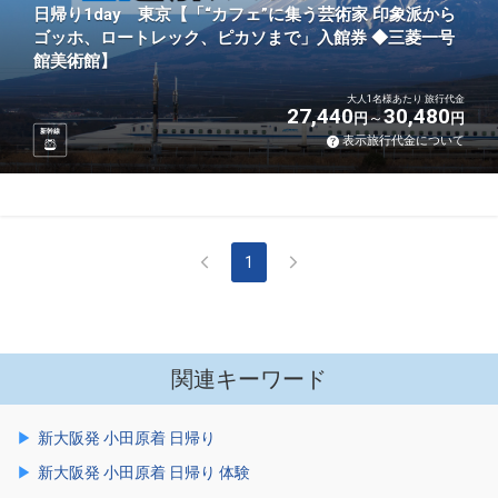
日帰り1day 東京【「“カフェ”に集う芸術家 印象派から
ゴッホ、ロートレック、ピカソまで」入館券 ◆三菱一号
館美術館】
大人1名様あたり 旅行代金
27,440
30,480
円
円
新幹線
表示旅行代金について
1
関連キーワード
新大阪発 小田原着 日帰り
新大阪発 小田原着 日帰り 体験