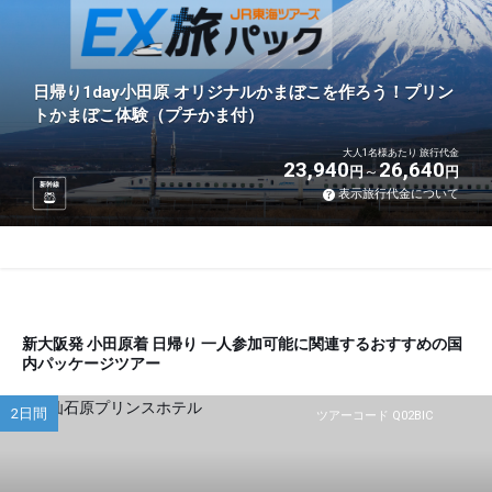
日帰り1day小田原 オリジナルかまぼこを作ろう！プリン
トかまぼこ体験（プチかま付）
大人1名様あたり 旅行代金
23,940
26,640
円
円
新幹線
表示旅行代金について
新大阪発 小田原着 日帰り 一人参加可能に関連するおすすめの国
内パッケージツアー
2日間
ツアーコード Q02BIC