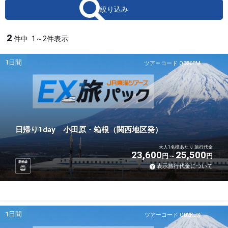
絞り込み
2
件中
1～2件表示
1日間
ツアーコード Q026EM
日帰り1day 小田原・箱根（関西地区発）
大人1名様あたり 旅行代金
23,600
25,500
円
円
新幹線
表示旅行代金について
1日間
ツアーコード Q02KJX