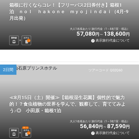
箱根に行くならコレ！【フリーパス2日券付き】箱根1
泊 ｎｏｌ ｈａｋｏｎｅ ｍｙｏｊｉｎｄａｉ（4月-9
月出発）
大人1名様あたり 旅行代金（1～4名1室・税込）
57,080
138,600
円
円
新幹線
ホテル
表示旅行代金について
1
泊
2日間
ツアーコード Q02Q60
≪8月15日（土）開催≫【箱根湿生花園】個性的で魅力
的！？食虫植物の世界を学んで、観察して、育ててみよ
う♪◎ 小田原・箱根1泊
大人1名様あたり 旅行代金（1～3名1室・税込）
56,840
87,590
円
円
選べる
新幹線
ホテル
表示旅行代金について
1
泊