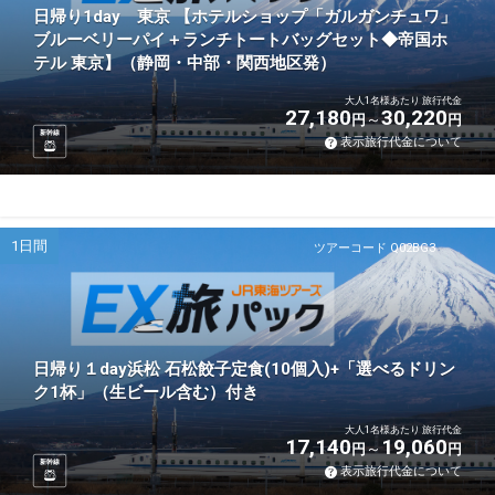
日帰り1day 東京 【ホテルショップ「ガルガンチュワ」
ブルーベリーパイ＋ランチトートバッグセット◆帝国ホ
テル 東京】（静岡・中部・関西地区発）
大人1名様あたり 旅行代金
27,180
30,220
円
円
新幹線
表示旅行代金について
1日間
ツアーコード Q02BG3
日帰り１day浜松 石松餃子定食(10個入)+「選べるドリン
ク1杯」（生ビール含む）付き
大人1名様あたり 旅行代金
17,140
19,060
円
円
新幹線
表示旅行代金について