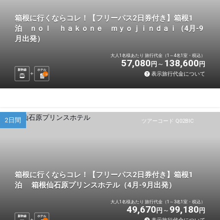
箱根に行くならコレ！【フリーパス2日券付き】箱根1
泊 ｎｏｌ ｈａｋｏｎｅ ｍｙｏｊｉｎｄａｉ（4月-9
月出発）
大人1名様あたり 旅行代金（1～4名1室・税込）
57,080
138,600
円
円
新幹線
ホテル
表示旅行代金について
1
泊
2日間
ツアーコード Q02BIC
箱根に行くならコレ！【フリーパス2日券付き】箱根1
泊 箱根仙石原プリンスホテル（4月-9月出発）
大人1名様あたり 旅行代金（1～3名1室・税込）
49,670
99,180
円
円
新幹線
ホテル