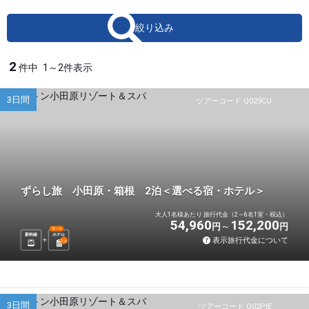
絞り込み
2
件中
1～2件表示
3日間
ツアーコード Q029CU
ずらし旅 小田原・箱根 2泊＜選べる宿・ホテル＞
大人1名様あたり 旅行代金（2～6名1室・税込）
54,960
152,200
円
円
選べる
新幹線
ホテル
表示旅行代金について
2
泊
3日間
ツアーコード Q02PIE