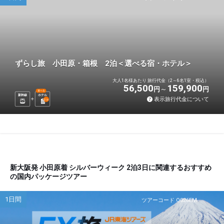
ずらし旅 小田原・箱根 2泊＜選べる宿・ホテル＞
大人1名様あたり 旅行代金（2～6名1室・税込）
56,500
159,900
円
円
選べる
新幹線
ホテル
表示旅行代金について
2
泊
新大阪発 小田原着 シルバーウィーク 2泊3日に関連するおすすめ
の国内パッケージツアー
1日間
ツアーコード Q026EM