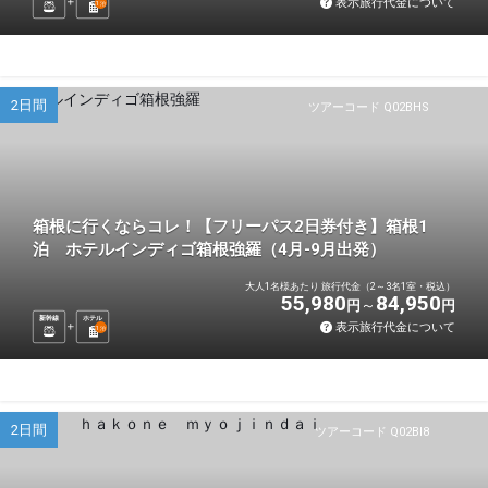
表示旅行代金について
1
泊
2日間
ツアーコード Q02BHS
箱根に行くならコレ！【フリーパス2日券付き】箱根1
泊 ホテルインディゴ箱根強羅（4月-9月出発）
大人1名様あたり 旅行代金（2～3名1室・税込）
55,980
84,950
円
円
新幹線
ホテル
表示旅行代金について
1
泊
2日間
ツアーコード Q02BI8