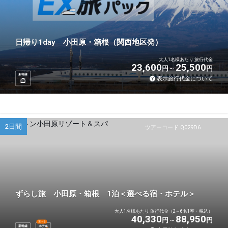
日帰り1day 小田原・箱根（関西地区発）
大人1名様あたり 旅行代金
23,600
25,500
円
円
新幹線
表示旅行代金について
2日間
ツアーコード Q029D6
ずらし旅 小田原・箱根 1泊＜選べる宿・ホテル＞
大人1名様あたり 旅行代金（2～6名1室・税込）
40,330
88,950
円
円
選べる
新幹線
ホテル