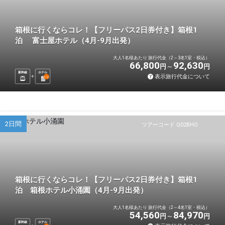
箱根に行くならコレ！【フリーパス2日券付き】箱根1
泊 富士屋ホテル（4月-9月出発）
大人1名様あたり 旅行代金（2～3名1室・税込）
66,800
92,630
円
円
新幹線
ホテル
表示旅行代金について
1
泊
2日間
ツアーコード Q02BHO
箱根に行くならコレ！【フリーパス2日券付き】箱根1
泊 箱根ホテル小涌園（4月-9月出発）
大人1名様あたり 旅行代金（2～4名1室・税込）
54,560
84,970
円
円
新幹線
ホテル