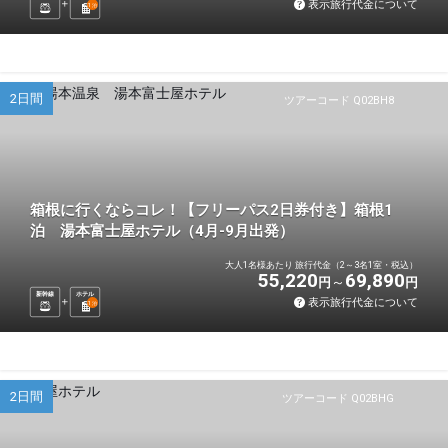
表示旅行代金について
1
泊
2日間
ツアーコード Q02BH8
箱根に行くならコレ！【フリーパス2日券付き】箱根1
泊 湯本富士屋ホテル（4月-9月出発）
大人1名様あたり 旅行代金（2～3名1室・税込）
55,220
69,890
円
円
新幹線
ホテル
表示旅行代金について
1
泊
2日間
ツアーコード Q02BHG