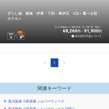
ずらし旅 熱海・伊東・下田・東伊豆 2泊＜選べる宿・
ホテル＞
大人1名様あたり 旅行代金（2～5名1室・税込）
68,260
91,900
円
円
選べる
新幹線
ホテル
表示旅行代金について
2
泊
1
関連キーワード
新大阪発 小田原着 シルバーウィーク
新大阪発 小田原着 シルバーウィーク 日帰り