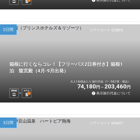
表示旅行代金について
1
泊
2日間
ツアーコード Q02BIG
箱根に行くならコレ！【フリーパス2日券付き】箱根1
泊 龍宮殿（4月-9月出発）
大人1名様あたり 旅行代金（1～5名1室・税込）
74,180
203,460
円
円
新幹線
ホテル
表示旅行代金について
1
泊
3日間
ツアーコード N96877