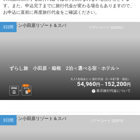
す。また、申込完了までに旅行代金が変わる場合もありますので、
お申込に直前に再度旅行代金をご確認ください。
3日間
ツアーコード Q029CU
ずらし旅 小田原・箱根 2泊＜選べる宿・ホテル＞
大人1名様あたり 旅行代金（2～6名1室・税込）
54,960
152,200
円
円
選べる
新幹線
ホテル
表示旅行代金について
2
泊
3日間
ツアーコード Q02PIE