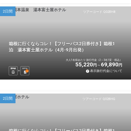
2日間
ツアーコード Q02BH8
箱根に行くならコレ！【フリーパス2日券付き】箱根1
泊 湯本富士屋ホテル（4月-9月出発）
大人1名様あたり 旅行代金（2～3名1室・税込）
55,220
69,890
円
円
新幹線
ホテル
表示旅行代金について
1
泊
2日間
ツアーコード Q02BHG