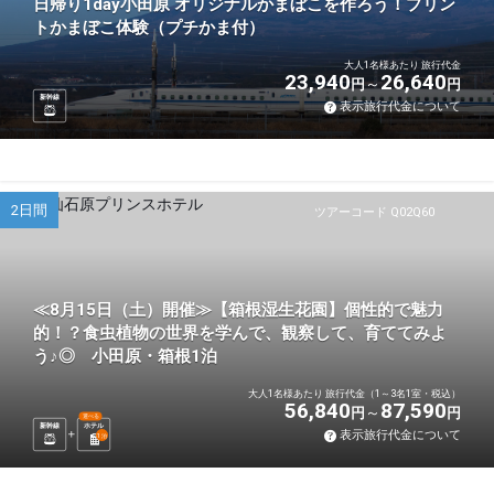
日帰り1day小田原 オリジナルかまぼこを作ろう！プリン
トかまぼこ体験（プチかま付）
大人1名様あたり 旅行代金
23,940
26,640
円
円
新幹線
表示旅行代金について
2日間
ツアーコード Q02Q60
≪8月15日（土）開催≫【箱根湿生花園】個性的で魅力
的！？食虫植物の世界を学んで、観察して、育ててみよ
う♪◎ 小田原・箱根1泊
大人1名様あたり 旅行代金（1～3名1室・税込）
56,840
87,590
円
円
選べる
新幹線
ホテル
表示旅行代金について
1
泊