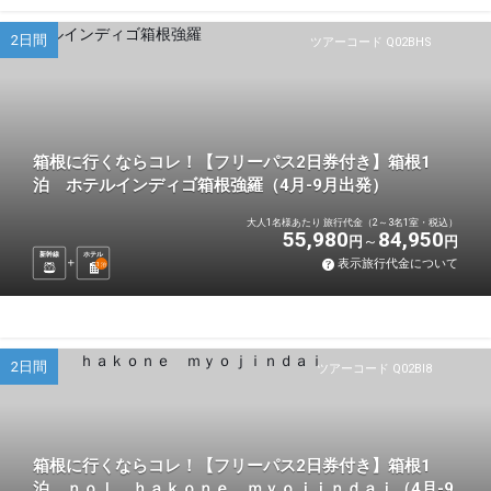
2日間
ツアーコード Q02BHS
箱根に行くならコレ！【フリーパス2日券付き】箱根1
泊 ホテルインディゴ箱根強羅（4月-9月出発）
大人1名様あたり 旅行代金（2～3名1室・税込）
55,980
84,950
円
円
新幹線
ホテル
表示旅行代金について
1
泊
2日間
ツアーコード Q02BI8
箱根に行くならコレ！【フリーパス2日券付き】箱根1
泊 ｎｏｌ ｈａｋｏｎｅ ｍｙｏｊｉｎｄａｉ（4月-9