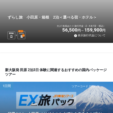
ずらし旅 小田原・箱根 2泊＜選べる宿・ホテル＞
大人1名様あたり 旅行代金（2～6名1室・税込）
56,500
159,900
円
円
選べる
新幹線
ホテル
表示旅行代金について
2
泊
新大阪発 田原 2泊3日 体験に関連するおすすめの国内パッケージ
ツアー
1日間
ツアーコード Q02KJX