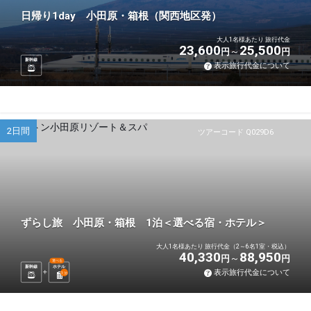
日帰り1day 小田原・箱根（関西地区発）
大人1名様あたり 旅行代金
23,600
25,500
円
円
新幹線
表示旅行代金について
2日間
ツアーコード Q029D6
ずらし旅 小田原・箱根 1泊＜選べる宿・ホテル＞
大人1名様あたり 旅行代金（2～6名1室・税込）
40,330
88,950
円
円
選べる
新幹線
ホテル
表示旅行代金について
1
泊