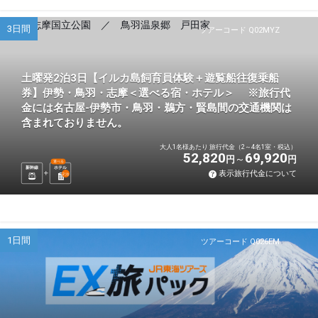
3日間
ツアーコード Q02MYZ
土曜発2泊3日【イルカ島飼育員体験＋遊覧船往復乗船
券】伊勢・鳥羽・志摩＜選べる宿・ホテル＞ ※旅行代
金には名古屋-伊勢市・鳥羽・鵜方・賢島間の交通機関は
含まれておりません。
大人1名様あたり 旅行代金（2～4名1室・税込）
52,820
69,920
円
円
選べる
新幹線
ホテル
表示旅行代金について
2
泊
1日間
ツアーコード Q026EM