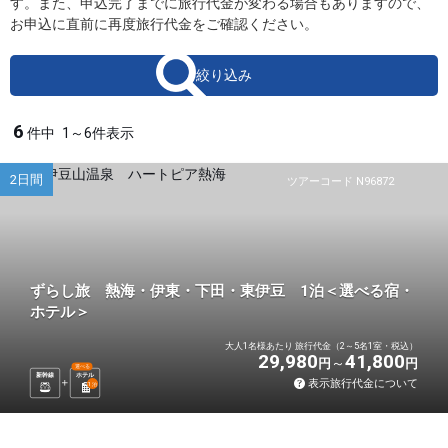
す。また、申込完了までに旅行代金が変わる場合もありますので、
お申込に直前に再度旅行代金をご確認ください。
絞り込み
6
件中
1～6件表示
2日間
ツアーコード N96872
ずらし旅 熱海・伊東・下田・東伊豆 1泊＜選べる宿・
ホテル＞
大人1名様あたり 旅行代金（2～5名1室・税込）
29,980
41,800
円
円
選べる
新幹線
ホテル
表示旅行代金について
1
泊