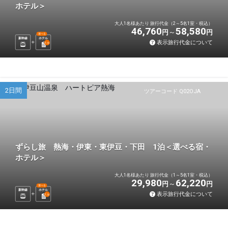
ホテル＞
大人1名様あたり 旅行代金（2～5名1室・税込）
46,760
58,580
円
円
選べる
新幹線
ホテル
表示旅行代金について
1
泊
2日間
ツアーコード Q02OJA
ずらし旅 熱海・伊東・東伊豆・下田 1泊＜選べる宿・
ホテル＞
大人1名様あたり 旅行代金（1～5名1室・税込）
29,980
62,220
円
円
選べる
新幹線
ホテル
表示旅行代金について
1
泊