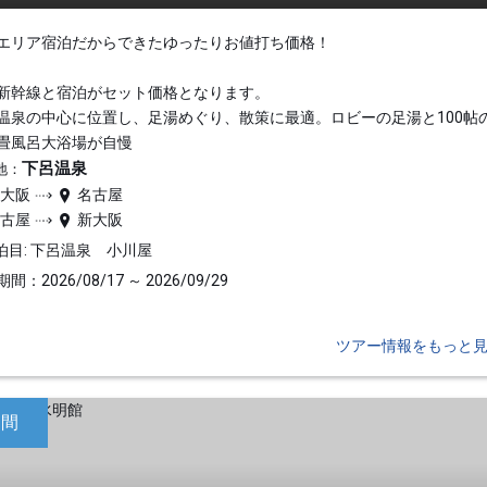
エリア宿泊だからできたゆったりお値打ち価格！
新幹線と宿泊がセット価格となります。
温泉の中心に位置し、足湯めぐり、散策に最適。ロビーの足湯と100帖
畳風呂大浴場が自慢
下呂温泉
地：
新大阪
名古屋
名古屋
新大阪
泊目: 下呂温泉 小川屋
間：2026/08/17 ～ 2026/09/29
ツアー情報をもっと
日間