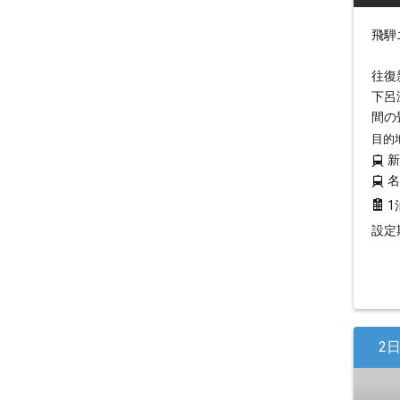
飛騨
往復
下呂
間の
目的
1
設定期
2