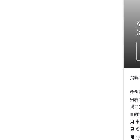
飛騨
往復
飛騨
場に
目的
1