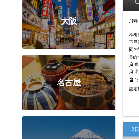
大阪
飛騨
往復
下呂
間の
目的
1
名古屋
設定期
2