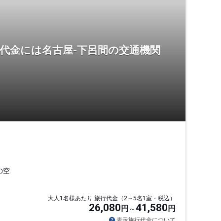
代金には名古屋-下呂間の交通機関
の空
大人1名様あたり 旅行代金（2～5名1室・税込）
26,080
41,580
円
円
表示旅行代金について