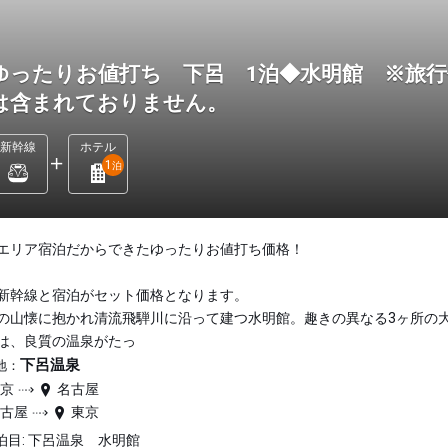
ゆったりお値打ち 下呂 1泊◆水明館 ※旅行
は含まれておりません。
新幹線
ホテル
1
泊
エリア宿泊だからできたゆったりお値打ち価格！
新幹線と宿泊がセット価格となります。
の山懐に抱かれ清流飛騨川に沿って建つ水明館。趣きの異なる3ヶ所の
は、良質の温泉がたっ
下呂温泉
地：
東京
名古屋
名古屋
東京
泊目: 下呂温泉 水明館