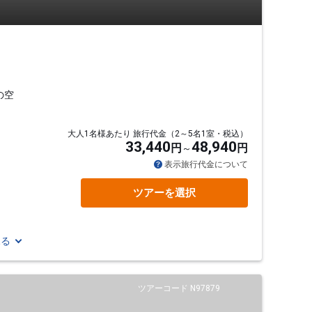
の空
大人1名様あたり 旅行代金（2～5名1室・税込）
33,440
48,940
円
円
表示旅行代金について
ツアーを選択
見る
ツアーコード N97879