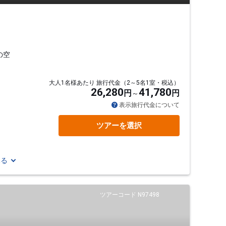
の空
大人1名様あたり 旅行代金（2～5名1室・税込）
26,280
41,780
円
円
表示旅行代金について
ツアーを選択
見る
ツアーコード N97498