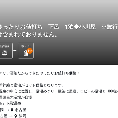
ゆったりお値打ち 下呂 1泊◆小川屋 ※旅行
は含まれておりません。
新幹線
ホテル
1
泊
エリア宿泊だからできたゆったりお値打ち価格！
新幹線と宿泊がセット価格となります。
温泉の中心に位置し、足湯めぐり、散策に最適。ロビーの足湯と100帖
畳風呂大浴場が自慢
下呂温泉
地：
静岡
名古屋
名古屋
静岡