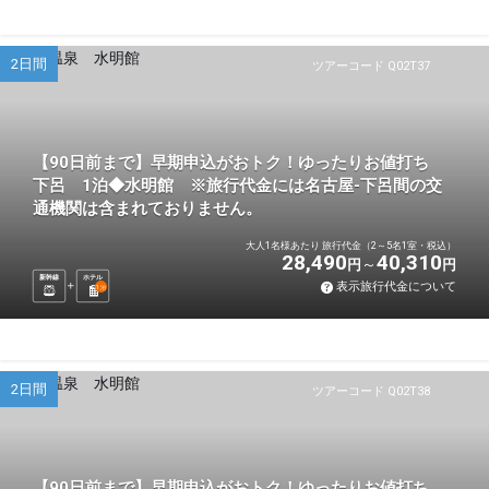
2日間
ツアーコード Q02T37
【90日前まで】早期申込がおトク！ゆったりお値打ち
下呂 1泊◆水明館 ※旅行代金には名古屋-下呂間の交
通機関は含まれておりません。
大人1名様あたり 旅行代金（2～5名1室・税込）
28,490
40,310
円
円
新幹線
ホテル
表示旅行代金について
1
泊
2日間
ツアーコード Q02T38
【90日前まで】早期申込がおトク！ゆったりお値打ち