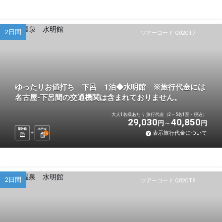
2日間
ツアーコード Q02OT7
ゆったりお値打ち 下呂 1泊◆水明館 ※旅行代金には
名古屋-下呂間の交通機関は含まれておりません。
大人1名様あたり 旅行代金（2～5名1室・税込）
29,030
40,850
円
円
新幹線
ホテル
表示旅行代金について
1
泊
2日間
ツアーコード Q02OT8