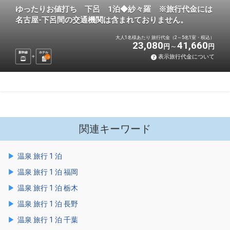
ゆったりお値打ち 下呂 1泊◆紗々羅 ※旅行代金には
名古屋-下呂間の交通機関は含まれておりません。
大人1名様あたり 旅行代金（2～5名1室・税込）
23,080
41,660
円
円
新幹線
ホテル
表示旅行代金について
1
泊
関連キーワード
温泉 旅行 1 泊
温泉 旅行 1 泊 福岡
温泉 旅行 1 泊 栃木
温泉 旅行 1 泊 長野
温泉 旅行 1 泊 千葉