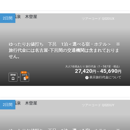
2日間
ツアーコード Q02OUX
ゆったりお値打ち 下呂 1泊＜選べる宿・ホテル＞ ※
旅行代金には名古屋-下呂間の交通機関は含まれておりま
せん。
大人1名様あたり 旅行代金（1～5名1室・税込）
27,420
45,690
円
円
選べる
新幹線
ホテル
表示旅行代金について
1
泊
2日間
ツアーコード Q02OUY