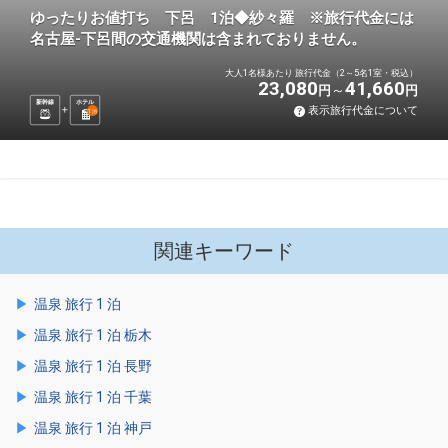
ゆったりお値打ち 下呂 1泊◆紗々羅 ※旅行代金には
名古屋-下呂間の交通機関は含まれておりません。
大人1名様あたり 旅行代金（2～5名1室・税込）
23,080
41,660
円
円
新幹線
ホテル
表示旅行代金について
1
泊
関連キーワード
温泉 旅行 1 泊
温泉 旅行 1 泊 栃木
温泉 旅行 1 泊 長野
温泉 旅行 1 泊 千葉
温泉 旅行 1 泊 神戸