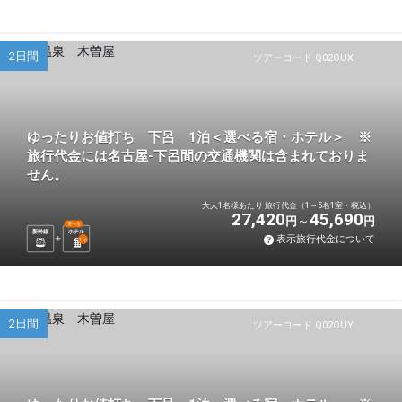
2日間
ツアーコード Q02OUX
ゆったりお値打ち 下呂 1泊＜選べる宿・ホテル＞ ※
旅行代金には名古屋-下呂間の交通機関は含まれておりま
せん。
大人1名様あたり 旅行代金（1～5名1室・税込）
27,420
45,690
円
円
選べる
新幹線
ホテル
表示旅行代金について
1
泊
2日間
ツアーコード Q02OUY