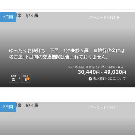
2日間
ツアーコード N98210
ゆったりお値打ち 下呂 1泊◆紗々羅 ※旅行代金には
名古屋-下呂間の交通機関は含まれておりません。
大人1名様あたり 旅行代金（2～5名1室・税込）
30,440
49,020
円
円
新幹線
ホテル
表示旅行代金について
1
泊
2日間
ツアーコード N98211