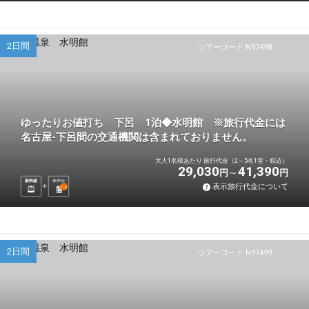
2日間
ツアーコード N97498
ゆったりお値打ち 下呂 1泊◆水明館 ※旅行代金には
名古屋-下呂間の交通機関は含まれておりません。
大人1名様あたり 旅行代金（2～5名1室・税込）
29,030
41,390
円
円
新幹線
ホテル
表示旅行代金について
1
泊
2日間
ツアーコード N97499