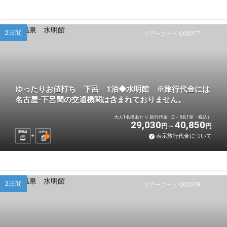
2日間
ツアーコード Q02OT7
ゆったりお値打ち 下呂 1泊◆水明館 ※旅行代金には
名古屋-下呂間の交通機関は含まれておりません。
大人1名様あたり 旅行代金（2～5名1室・税込）
29,030
40,850
円
円
新幹線
ホテル
表示旅行代金について
1
泊
2日間
ツアーコード Q02OT8