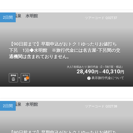
2日間
ツアーコード Q02T37
【90日前まで】早期申込がおトク！ゆったりお値打ち
下呂 1泊◆水明館 ※旅行代金には名古屋-下呂間の交
通機関は含まれておりません。
大人1名様あたり 旅行代金（2～5名1室・税込）
28,490
40,310
円
円
新幹線
ホテル
表示旅行代金について
1
泊
2日間
ツアーコード Q02T38
【90日前まで】早期申込がおトク！ゆったりお値打ち