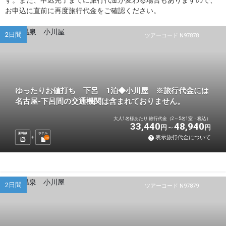
す。また、申込完了までに旅行代金が変わる場合もありますので、
お申込に直前に再度旅行代金をご確認ください。
2日間
ツアーコード N97878
ゆったりお値打ち 下呂 1泊◆小川屋 ※旅行代金には
名古屋-下呂間の交通機関は含まれておりません。
大人1名様あたり 旅行代金（2～5名1室・税込）
33,440
48,940
円
円
新幹線
ホテル
表示旅行代金について
1
泊
2日間
ツアーコード N97879