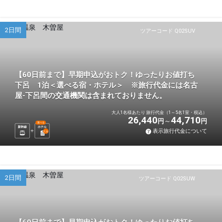
2日間
ツアーコード Q02SUV
【60日前まで】早期申込がおトク！ゆったりお値打ち
下呂 1泊＜選べる宿・ホテル＞ ※旅行代金には名古
屋-下呂間の交通機関は含まれておりません。
大人1名様あたり 旅行代金（1～5名1室・税込）
26,440
44,710
円
円
選べる
新幹線
ホテル
表示旅行代金について
1
泊
2日間
ツアーコード Q02SUW