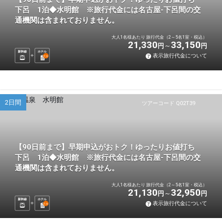
下呂 1泊◆水明館 ※旅行代金には名古屋-下呂間の交
通機関は含まれておりません。
大人1名様あたり 旅行代金（2～5名1室・税込）
21,330
33,150
円
円
新幹線
ホテル
表示旅行代金について
1
泊
2日間
ツアーコード Q02T39
【90日前まで】早期申込がおトク！ゆったりお値打ち
下呂 1泊◆水明館 ※旅行代金には名古屋-下呂間の交
通機関は含まれておりません。
大人1名様あたり 旅行代金（2～5名1室・税込）
21,130
32,950
円
円
新幹線
ホテル
表示旅行代金について
1
泊