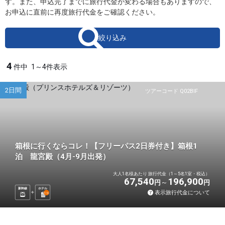
す。また、申込完了までに旅行代金が変わる場合もありますので、
お申込に直前に再度旅行代金をご確認ください。
絞り込み
4
件中
1～4件表示
2日間
ツアーコード Q02BIF
箱根に行くならコレ！【フリーパス2日券付き】箱根1
泊 龍宮殿（4月-9月出発）
大人1名様あたり 旅行代金（1～5名1室・税込）
67,540
196,900
円
円
新幹線
ホテル
表示旅行代金について
1
泊