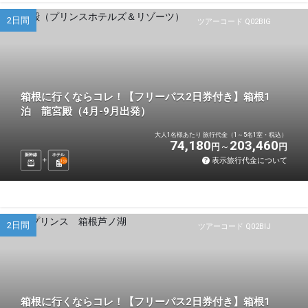
2日間
ツアーコード Q02BIG
箱根に行くならコレ！【フリーパス2日券付き】箱根1
泊 龍宮殿（4月-9月出発）
大人1名様あたり 旅行代金（1～5名1室・税込）
74,180
203,460
円
円
新幹線
ホテル
表示旅行代金について
1
泊
2日間
ツアーコード Q02BIJ
箱根に行くならコレ！【フリーパス2日券付き】箱根1