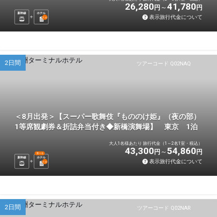
26,280
41,780
円
円
新幹線
ホテル
表示旅行代金について
1
泊
2日間
ツアーコード Q02NAQ
＜8月出発＞【スーパー歌舞伎『もののけ姫』（夜の部）
1等席観劇券＆折詰弁当付き◆新橋演舞場】 東京 1泊
大人1名様あたり 旅行代金（1～2名1室・税込）
43,300
54,860
円
円
選べる
新幹線
ホテル
表示旅行代金について
1
泊
2日間
ツアーコード Q02NAR