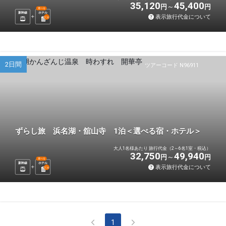
35,120
45,400
円
円
選べる
新幹線
ホテル
表示旅行代金について
1
泊
2日間
ツアーコード N96911
ずらし旅 浜名湖・舘山寺 1泊＜選べる宿・ホテル＞
大人1名様あたり 旅行代金（2～6名1室・税込）
32,750
49,940
円
円
選べる
新幹線
ホテル
表示旅行代金について
1
泊
1