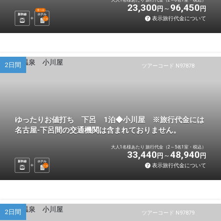
23,300
96,450
円
円
選べる
新幹線
ホテル
表示旅行代金について
1
泊
2日間
ツアーコード N97878
ゆったりお値打ち 下呂 1泊◆小川屋 ※旅行代金には
名古屋-下呂間の交通機関は含まれておりません。
大人1名様あたり 旅行代金（2～5名1室・税込）
33,440
48,940
円
円
新幹線
ホテル
表示旅行代金について
1
泊
2日間
ツアーコード N97879