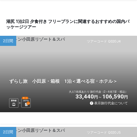
湖尻 1泊2日 夕食付き フリープランに関連するおすすめの国内パ
ッケージツアー
2日間
ツアーコード Q02OJ4
ずらし旅 小田原・箱根 1泊＜選べる宿・ホテル＞
大人1名様あたり 旅行代金（2～6名1室・税込）
33,440
106,590
円
円
選べる
新幹線
ホテル
表示旅行代金について
1
泊
2日間
ツアーコード Q02OJ5