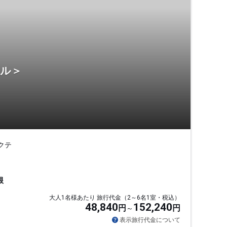
テル＞
クテ
根
大人1名様あたり 旅行代金（2～6名1室・税込）
48,840
152,240
円
円
表示旅行代金について