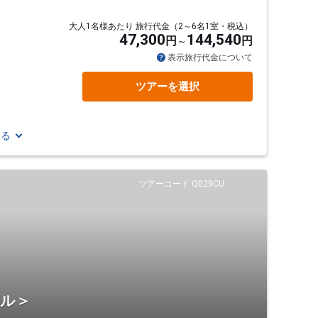
大人1名様あたり 旅行代金（2～6名1室・税込）
47,300
144,540
円
円
表示旅行代金について
ツアーを選択
見る
ツアーコード Q029CU
テル＞