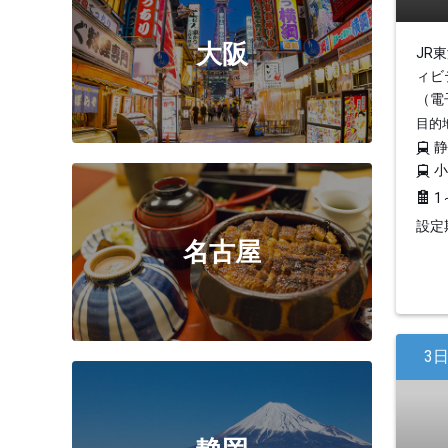
大阪
JR
ィビ
（電
目的
1
設定期
名古屋
3