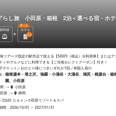
ずらし旅 小田原・箱根 2泊＜選べる宿・ホ
選べる
新幹線
ホテル
2
泊
東海ツアーズ指定の駅売店で使える【500円（税込）分利用券】またはア
ティやグルメなどに利用できる【ご当地セレクトクーポン】付き！
子チケット／おひとり様につきいずれか1回／有額人員の
箱根湯本・塔之沢、強羅・小涌谷・大涌谷、湖尻・桃源台・箱
地：
園、小田原
静岡
小田原
小田原
静岡
～2泊目: ヒルトン小田原リゾート＆スパ
間：2026/10/01 ～ 2027/01/31