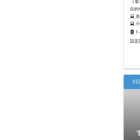
（電
目的
1
設定期
3