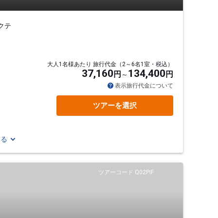
クテ
大人1名様あたり 旅行代金（2～6名1室・税込）
37,160
134,400
円
円
表示旅行代金について
ツアーを選択
見る
ツアーコード Q02PIF