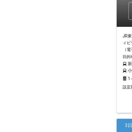
JR
ィビ
（電
目的
1
設定期
3