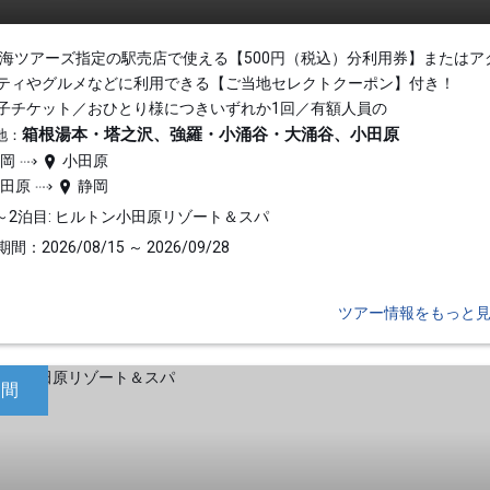
東海ツアーズ指定の駅売店で使える【500円（税込）分利用券】またはア
ティやグルメなどに利用できる【ご当地セレクトクーポン】付き！
子チケット／おひとり様につきいずれか1回／有額人員の
箱根湯本・塔之沢、強羅・小涌谷・大涌谷、小田原
地：
静岡
小田原
小田原
静岡
～2泊目: ヒルトン小田原リゾート＆スパ
間：2026/08/15 ～ 2026/09/28
ツアー情報をもっと
日間