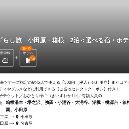
ずらし旅 小田原・箱根 2泊＜選べる宿・ホ
選べる
新幹線
ホテル
2
泊
東海ツアーズ指定の駅売店で使える【500円（税込）分利用券】またはア
ティやグルメなどに利用できる【ご当地セレクトクーポン】付き！
子チケット／おひとり様につきいずれか1回／有額人員の
箱根湯本・塔之沢、強羅・小涌谷・大涌谷、湖尻・桃源台・箱
地：
園、小田原
名古屋
小田原
小田原
名古屋