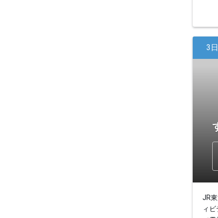
3
JR
ィビ