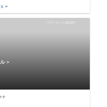
見る
ツアーコード Q029CT
テル＞
クテ