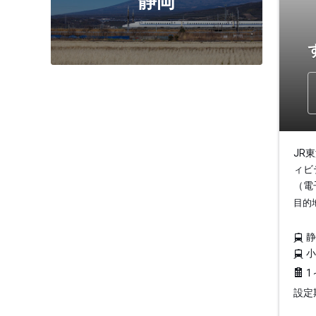
静岡
JR
ィビ
（電
目的
1
設定期