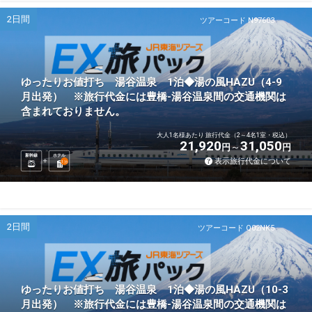
2日間
ツアーコード N97603
ゆったりお値打ち 湯谷温泉 1泊◆湯の風HAZU（4-9
月出発） ※旅行代金には豊橋-湯谷温泉間の交通機関は
含まれておりません。
大人1名様あたり 旅行代金（2～4名1室・税込）
21,920
31,050
円
円
新幹線
ホテル
表示旅行代金について
1
泊
2日間
ツアーコード Q02NK5
ゆったりお値打ち 湯谷温泉 1泊◆湯の風HAZU（10-3
月出発） ※旅行代金には豊橋-湯谷温泉間の交通機関は