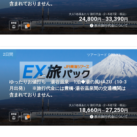
含まれておりません。
大人1名様あたり 旅行代金（2～6名1室・税込）
24,800
33,390
円
円
新幹線
ホテル
表示旅行代金について
1
泊
2日間
ツアーコード Q02NK6
ゆったりお値打ち 湯谷温泉 1泊◆湯の風HAZU（10-3
月出発） ※旅行代金には豊橋-湯谷温泉間の交通機関は
含まれておりません。
大人1名様あたり 旅行代金（2～6名1室・税込）
18,660
27,250
円
円
新幹線
ホテル
表示旅行代金について
1
泊