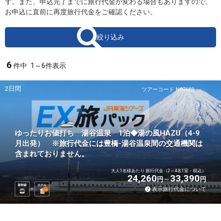
す。また、申込完了までに旅行代金が変わる場合もありますので、
お申込に直前に再度旅行代金をご確認ください。
絞り込み
6
件中
1～6件表示
2日間
ツアーコード N97601
ゆったりお値打ち 湯谷温泉 1泊◆湯の風HAZU（4-9
月出発） ※旅行代金には豊橋-湯谷温泉間の交通機関は
含まれておりません。
大人1名様あたり 旅行代金（2～4名1室・税込）
24,260
33,390
円
円
新幹線
ホテル
表示旅行代金について
1
泊