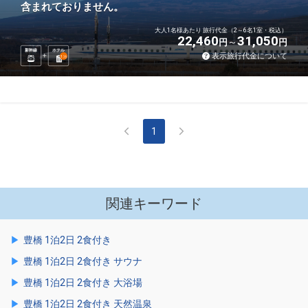
含まれておりません。
大人1名様あたり 旅行代金（2～6名1室・税込）
22,460
31,050
円
円
新幹線
ホテル
表示旅行代金について
1
泊
1
関連キーワード
豊橋 1泊2日 2食付き
豊橋 1泊2日 2食付き サウナ
豊橋 1泊2日 2食付き 大浴場
豊橋 1泊2日 2食付き 天然温泉