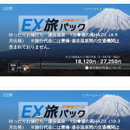
2日間
ツアーコード N97602
ゆったりお値打ち 湯谷温泉 1泊◆湯の風HAZU（4-9
月出発） ※旅行代金には豊橋-湯谷温泉間の交通機関は
含まれておりません。
大人1名様あたり 旅行代金（2～4名1室・税込）
18,120
27,250
円
円
新幹線
ホテル
表示旅行代金について
1
泊
2日間
ツアーコード Q02NK4
ゆったりお値打ち 湯谷温泉 1泊◆湯の風HAZU（10-3
月出発） ※旅行代金には豊橋-湯谷温泉間の交通機関は