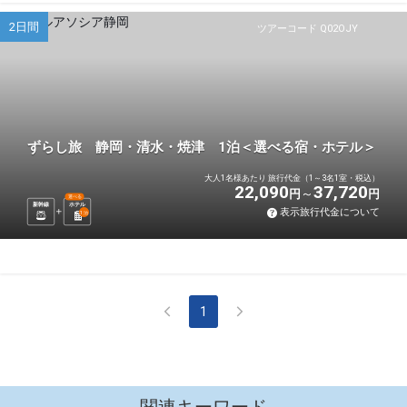
2日間
ツアーコード Q02OJY
ずらし旅 静岡・清水・焼津 1泊＜選べる宿・ホテル＞
大人1名様あたり 旅行代金（1～3名1室・税込）
22,090
37,720
円
円
選べる
新幹線
ホテル
表示旅行代金について
1
泊
1