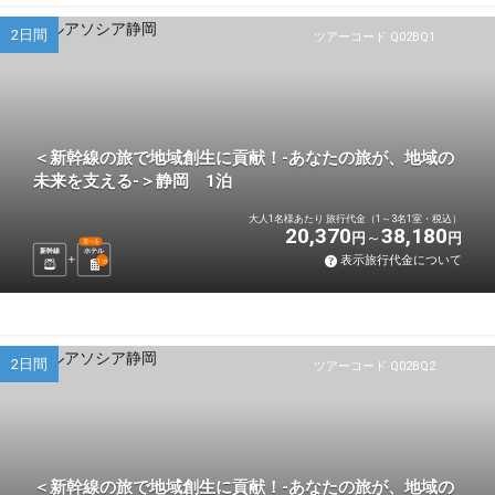
2日間
ツアーコード Q02BQ1
＜新幹線の旅で地域創生に貢献！-あなたの旅が、地域の
未来を支える-＞静岡 1泊
大人1名様あたり 旅行代金（1～3名1室・税込）
20,370
38,180
円
円
選べる
新幹線
ホテル
表示旅行代金について
1
泊
2日間
ツアーコード Q02BQ2
＜新幹線の旅で地域創生に貢献！-あなたの旅が、地域の