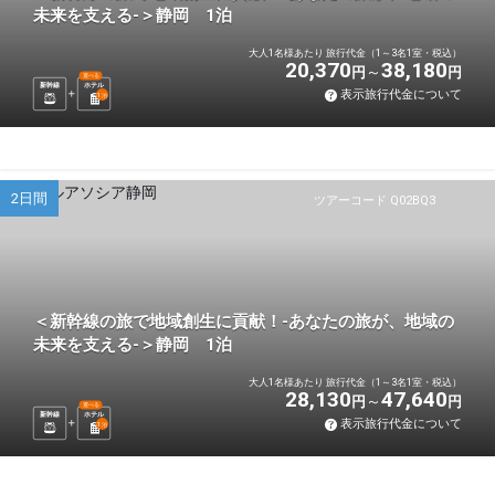
未来を支える-＞静岡 1泊
大人1名様あたり 旅行代金（1～3名1室・税込）
20,370
38,180
円
円
選べる
新幹線
ホテル
表示旅行代金について
1
泊
2日間
ツアーコード Q02BQ3
＜新幹線の旅で地域創生に貢献！-あなたの旅が、地域の
未来を支える-＞静岡 1泊
大人1名様あたり 旅行代金（1～3名1室・税込）
28,130
47,640
円
円
選べる
新幹線
ホテル
表示旅行代金について
1
泊