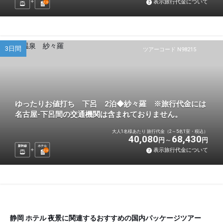
表示旅行代金について
1
泊
3日間
ツアーコード N98215
ゆったりお値打ち 下呂 2泊◆紗々羅 ※旅行代金には
名古屋-下呂間の交通機関は含まれておりません。
大人1名様あたり 旅行代金（2～5名1室・税込）
40,080
68,430
円
円
新幹線
ホテル
表示旅行代金について
2
泊
静岡 ホテル 夜景に関連するおすすめの国内パッケージツアー