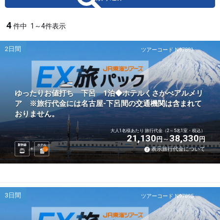
4
件中
1～4件表示
2日間
ツアーコード N97891
ゆったりお値打ち 下呂 1泊◆ホテルくさかべアルメリ
ア ※旅行代金には名古屋-下呂間の交通機関は含まれて
おりません。
大人1名様あたり 旅行代金（2～5名1室・税込）
21,130
38,330
円
円
新幹線
ホテル
表示旅行代金について
1
泊
3日間
ツアーコード N97895