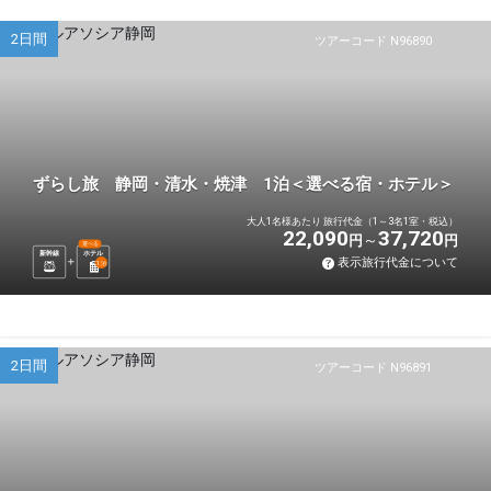
2日間
ツアーコード N96890
ずらし旅 静岡・清水・焼津 1泊＜選べる宿・ホテル＞
大人1名様あたり 旅行代金（1～3名1室・税込）
22,090
37,720
円
円
選べる
新幹線
ホテル
表示旅行代金について
1
泊
2日間
ツアーコード N96891