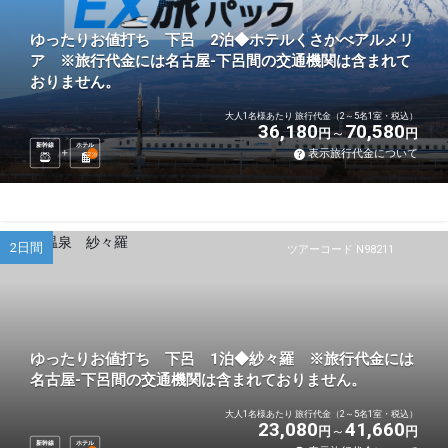
ゆったりお値打ち 下呂 2泊◆ホテルくさかべアルメリ
ア ※旅行代金には名古屋-下呂間の交通機関は含まれて
おりません。
大人1名様あたり 旅行代金（2～5名1室・税込）
36,180
70,580
円
円
新幹線
ホテル
表示旅行代金について
2
泊
2日間
ツアーコード N98211
ゆったりお値打ち 下呂 1泊◆紗々羅 ※旅行代金には
名古屋-下呂間の交通機関は含まれておりません。
大人1名様あたり 旅行代金（2～5名1室・税込）
23,080
41,660
円
円
新幹線
ホテル