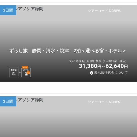
3日間
ツアーコード N96896
ずらし旅 静岡・清水・焼津 2泊＜選べる宿・ホテル＞
大人1名様あたり 旅行代金（1～3名1室・税込）
31,380
62,640
円
円
選べる
新幹線
ホテル
表示旅行代金について
2
泊
3日間
ツアーコード N96897