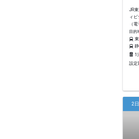
JR
ィビ
（電
目的
1
設定期
2