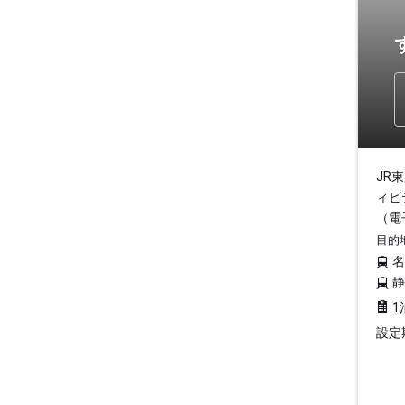
JR
ィビ
（電
目的
1
設定期