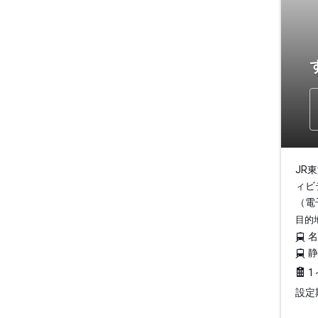
JR
ィビ
（電
目的
1
設定期