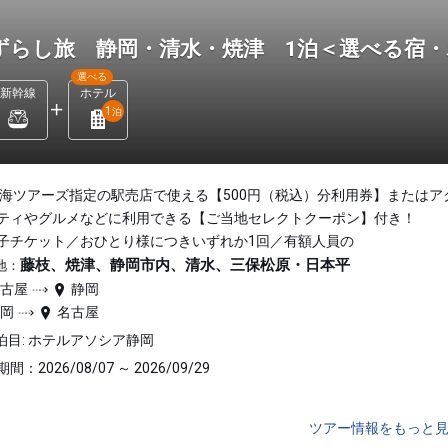
ずらし旅 静岡・清水・焼津 1泊＜選べる宿
選べる
新幹線
ホテル
1
泊
東海ツアーズ指定の駅売店で使える【500円（税込）分利用券】またはア
ティやグルメなどに利用できる【ご当地セレクトクーポン】付き！
子チケット／おひとり様につきいずれか1回／有額人員の
藤枝、焼津、静岡市内、清水、三保松原・日本平
地：
名古屋
静岡
静岡
名古屋
泊目: ホテルアソシア静岡
間：2026/08/07 ～ 2026/09/29
ツアー情報をもっと