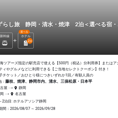
ずらし旅 静岡・清水・焼津 2泊＜選べる宿
選べる
新幹線
ホテル
2
泊
東海ツアーズ指定の駅売店で使える【500円（税込）分利用券】またはア
ティやグルメなどに利用できる【ご当地セレクトクーポン】付き！
子チケット／おひとり様につきいずれか1回／有額人員の
藤枝、焼津、静岡市内、清水、三保松原・日本平
地：
名古屋
静岡
静岡
名古屋
～2泊目: ホテルアソシア静岡
間：2026/08/07 ～ 2026/09/28