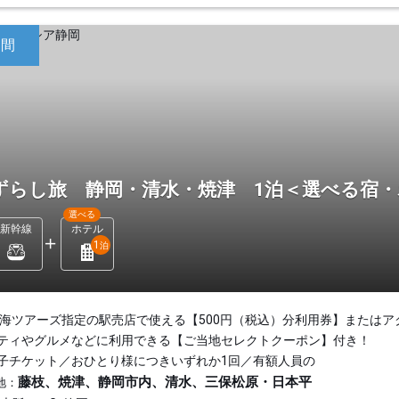
日間
ずらし旅 静岡・清水・焼津 1泊＜選べる宿
選べる
新幹線
ホテル
1
泊
東海ツアーズ指定の駅売店で使える【500円（税込）分利用券】またはア
ティやグルメなどに利用できる【ご当地セレクトクーポン】付き！
子チケット／おひとり様につきいずれか1回／有額人員の
藤枝、焼津、静岡市内、清水、三保松原・日本平
地：