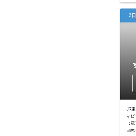
2
JR
ィビ
（電
目的