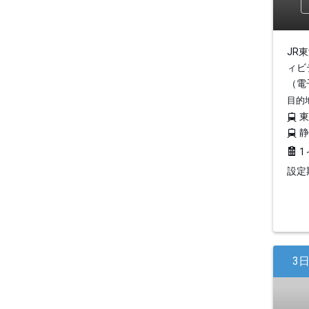
JR
ィビ
（電
目的
1
設定期
3