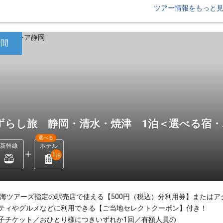
ツアー情報をもっと
日間
ずらし旅 静岡・清水・焼津 1泊＜選べる宿
選べる
新幹線
ホテル
1
泊
東海ツアーズ指定の駅売店で使える【500円（税込）分利用券】またはア
ティやグルメなどに利用できる【ご当地セレクトクーポン】付き！
子チケット／おひとり様につきいずれか1回／有額人員の