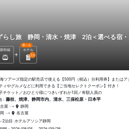
ずらし旅 静岡・清水・焼津 2泊＜選べる宿
選べる
新幹線
ホテル
2
泊
東海ツアーズ指定の駅売店で使える【500円（税込）分利用券】またはア
ティやグルメなどに利用できる【ご当地セレクトクーポン】付き！
子チケット／おひとり様につきいずれか1回／有額人員の
藤枝、焼津、静岡市内、清水、三保松原・日本平
地：
名古屋
静岡
静岡
名古屋
～2泊目: ホテルアソシア静岡