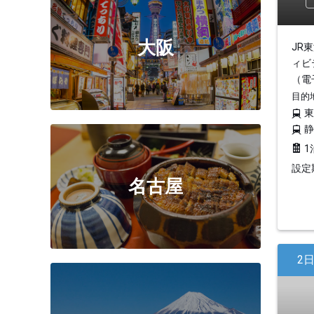
大阪
JR
ィビ
（電
目的
1
設定期
名古屋
2