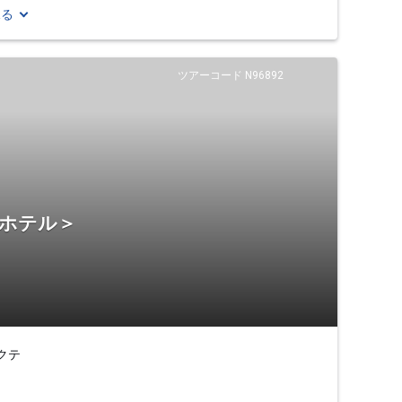
見る
ツアーコード N96892
・ホテル＞
クテ