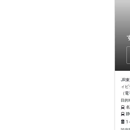
JR
ィビ
（電
目的
1