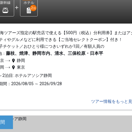
新幹線
ホテル
2
泊
東海ツアーズ指定の駅売店で使える【500円（税込）分利用券】またはア
ティやグルメなどに利用できる【ご当地セレクトクーポン】付き！
子チケット／おひとり様につきいずれか1回／有額人員の
藤枝、焼津、静岡市内、清水、三保松原・日本平
地：
東京
静岡
静岡
東京
～2泊目: ホテルアソシア静岡
間：2026/08/05 ～ 2026/09/28
ツアー情報をもっと
日間