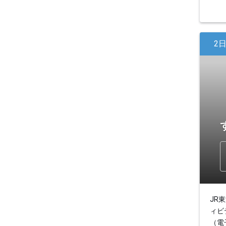
2
JR
ィビ
（電