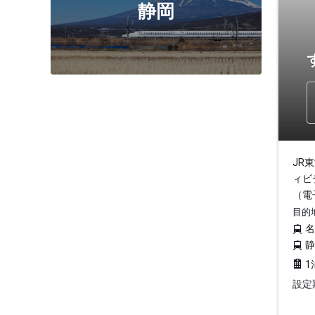
静岡
JR
ィビ
（電
目的
1
設定期