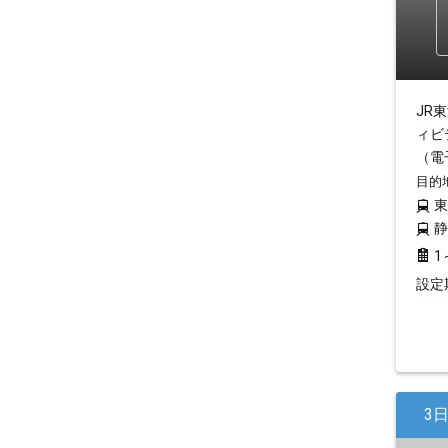
JR
ィビ
（電
目的
1
設定期
3