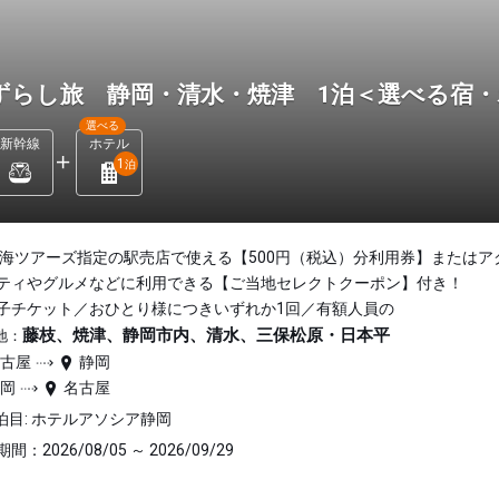
ずらし旅 静岡・清水・焼津 1泊＜選べる宿
選べる
新幹線
ホテル
1
泊
東海ツアーズ指定の駅売店で使える【500円（税込）分利用券】またはア
ティやグルメなどに利用できる【ご当地セレクトクーポン】付き！
子チケット／おひとり様につきいずれか1回／有額人員の
藤枝、焼津、静岡市内、清水、三保松原・日本平
地：
名古屋
静岡
静岡
名古屋
泊目: ホテルアソシア静岡
間：2026/08/05 ～ 2026/09/29