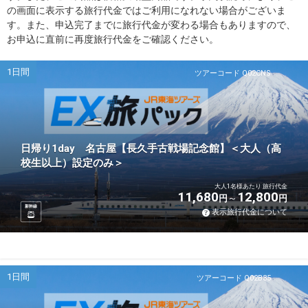
の画面に表示する旅行代金ではご利用になれない場合がございま
す。また、申込完了までに旅行代金が変わる場合もありますので、
お申込に直前に再度旅行代金をご確認ください。
1日間
ツアーコード Q02CNS
日帰り1day 名古屋【長久手古戦場記念館】＜大人（高
校生以上）設定のみ＞
大人1名様あたり 旅行代金
11,680
12,800
円
円
新幹線
表示旅行代金について
1日間
ツアーコード Q02B35