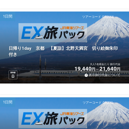
1日間
ツアーコード Q02N64
日帰り1day 京都 【夏詣】北野天満宮 切り絵御朱印
付き
大人1名様あたり 旅行代金
19,440
21,640
円
円
新幹線
表示旅行代金について
1日間
ツアーコード Q02E6L