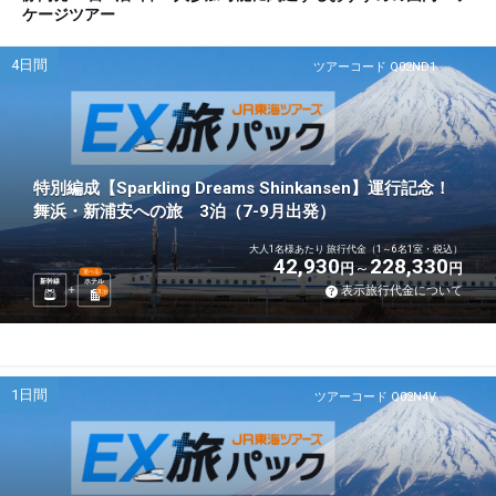
ケージツアー
4日間
ツアーコード Q02ND1
特別編成【Sparkling Dreams Shinkansen】運行記念！
舞浜・新浦安への旅 3泊（7-9月出発）
大人1名様あたり 旅行代金（1～6名1室・税込）
42,930
228,330
円
円
選べる
新幹線
ホテル
表示旅行代金について
3
泊
1日間
ツアーコード Q02N4V