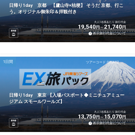
日帰り1day 京都 【廬山寺×桔梗】 そうだ 京都、行こ
う。オリジナル御朱印＆拝観付き
大人1名様あたり 旅行代金
19,540
21,740
円
円
新幹線
表示旅行代金について
1日間
ツアーコード Q02A0Z
日帰り1day 東京 【入場パスポート◆ミニチュアミュー
ジアム スモールワールズ】
大人1名様あたり 旅行代金
13,750
15,070
円
円
新幹線
表示旅行代金について