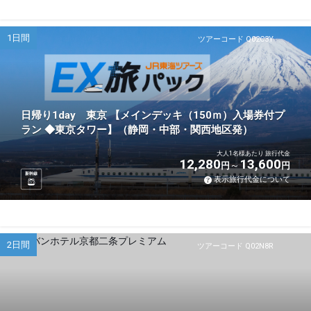
1日間
ツアーコード Q02C3Y
日帰り1day 東京 【メインデッキ（150ｍ）入場券付プ
ラン ◆東京タワー】（静岡・中部・関西地区発）
大人1名様あたり 旅行代金
12,280
13,600
円
円
新幹線
表示旅行代金について
2日間
ツアーコード Q02N8R