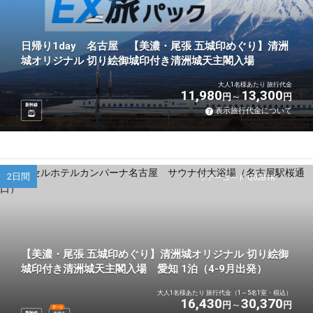
日帰り1day 名古屋 【美濃・尾張 五城印めぐり】清洲
城オリジナル 切り絵御城印付き清洲城天主閣入場
大人1名様あたり 旅行代金
11,980
13,300
円
円
新幹線
表示旅行代金について
2日間
ツアーコード Q02B1K
【美濃・尾張 五城印めぐり】清洲城オリジナル 切り絵御
城印付き清洲城天主閣入場 愛知 1泊（4-9月出発）
大人1名様あたり 旅行代金（1～5名1室・税込）
16,430
30,370
円
円
選べる
新幹線
ホテル