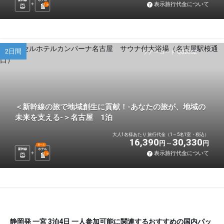
表示旅行代金について
1
泊
2日間
ツアーコード Q02C5Z
＜新幹線の旅で地域創生に貢献！-あなたの旅が、地域の
未来を支える-＞名古屋 1泊
大人1名様あたり 旅行代金（1～5名1室・税込）
16,390
30,330
円
円
選べる
新幹線
ホテル
表示旅行代金について
1
泊
静岡発 一宮 3泊4日 一人参加可能に関連するおすすめの国内パッ