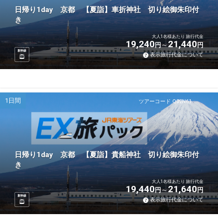
日帰り1day 京都 【夏詣】車折神社 切り絵御朱印付
き
大人1名様あたり 旅行代金
19,240
21,440
円
円
新幹線
表示旅行代金について
1日間
ツアーコード Q02N61
日帰り1day 京都 【夏詣】貴船神社 切り絵御朱印付
き
大人1名様あたり 旅行代金
19,440
21,640
円
円
新幹線
表示旅行代金について