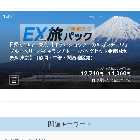
1日間
ツアーコード Q02TN7
日帰り1day 東京 【ホテルショップ「ガルガンチュワ」
ブルーベリーパイ＋ランチトートバッグセット◆帝国ホ
テル 東京】（静岡・中部・関西地区発）
大人1名様あたり 旅行代金
12,740
14,060
円
円
新幹線
表示旅行代金について
関連キーワード