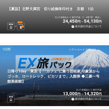
【夏詣】北野天満宮 切り絵御朱印付き 京都 1泊
大人1名様あたり 旅行代金（1～4名1室・税込）
24,450
54,130
円
円
選べる
新幹線
ホテル
表示旅行代金について
1
泊
1日間
ツアーコード Q02SSO
日帰り1day 東京【「“カフェ”に集う芸術家 印象派から
ゴッホ、ロートレック、ピカソまで」入館券 ◆三菱一号
館美術館】
大人1名様あたり 旅行代金
13,000
14,320
円
円
新幹線
表示旅行代金について