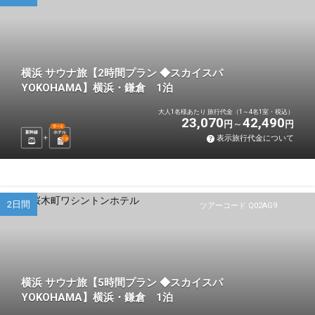
横浜 サウナ旅【2時間プラン ◆スカイスパ
YOKOHAMA】横浜・鎌倉 1泊
大人1名様あたり 旅行代金（1～4名1室・税込）
23,070
42,490
円
円
選べる
新幹線
ホテル
表示旅行代金について
1
泊
2日間
ツアーコード Q02AG9
横浜 サウナ旅【5時間プラン ◆スカイスパ
YOKOHAMA】横浜・鎌倉 1泊