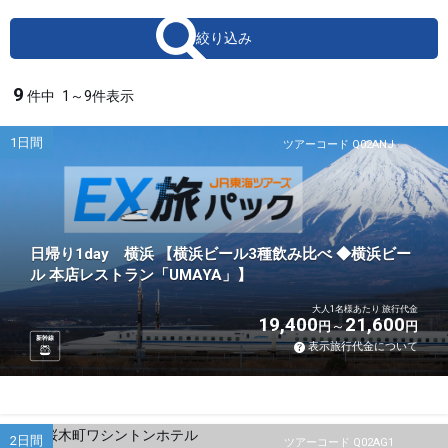
絞り込み
9
件中
1～9件表示
1日間
ツアーコード Q02ANJ
日帰り1day 横浜 【横浜ビール3種飲み比べ ◆横浜ビー
ル 本店レストラン「UMAYA」】
大人1名様あたり 旅行代金
19,400
21,600
円
円
新幹線
表示旅行代金について
2日間
ツアーコード Q02AG1