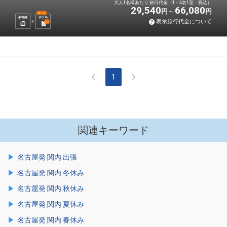
大人1名様あたり 旅行代金（1～4名1室・税込）
29,540
66,080
円
円
選べる
新幹線
ホテル
表示旅行代金について
2
泊
1
関連キーワード
名古屋発 関内 出張
名古屋発 関内 冬休み
名古屋発 関内 秋休み
名古屋発 関内 夏休み
名古屋発 関内 春休み