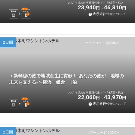
大人1名様あたり 旅行代金（1～4名1室・税込）
23,940
46,810
円
円
選べる
新幹線
ホテル
表示旅行代金について
1
泊
2日間
ツアーコード Q02BNN
＜新幹線の旅で地域創生に貢献！-あなたの旅が、地域の
未来を支える-＞横浜・鎌倉 1泊
大人1名様あたり 旅行代金（1～4名1室・税込）
22,060
43,970
円
円
選べる
新幹線
ホテル
表示旅行代金について
1
泊
2日間
ツアーコード Q02ICH