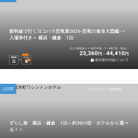
新幹線で行くヨコハマ恐竜展2026-恐竜の食卓大図鑑-＜
入場券付き＞ 横浜・鎌倉 1泊
大人1名様あたり 旅行代金（1～4名1室・税込）
23,360
44,410
円
円
選べる
新幹線
ホテル
表示旅行代金について
1
泊
2日間
ツアーコード N97840
ずらし旅 横浜・鎌倉 1泊＜約30の宿・ホテルから選べ
る！＞