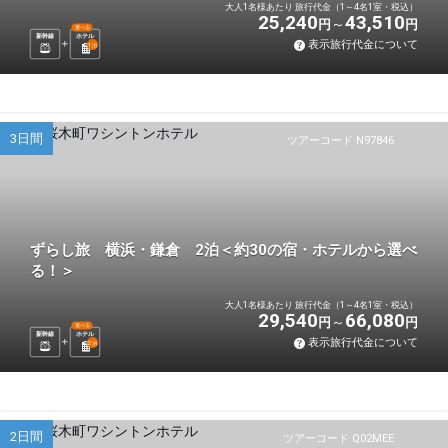
大人1名様あたり 旅行代金（1～4名1室・税込）
25,240
43,510
円
円
選べる
新幹線
ホテル
表示旅行代金について
1
泊
3日間
ツアーコード N97846
ずらし旅 横浜・鎌倉 2泊＜約30の宿・ホテルから選べ
る！＞
大人1名様あたり 旅行代金（1～4名1室・税込）
29,540
66,080
円
円
選べる
新幹線
ホテル
表示旅行代金について
2
泊
2日間
ツアーコード Q02MEE