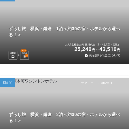
ずらし旅 横浜・鎌倉 1泊＜約30の宿・ホテルから選べ
る！＞
大人1名様あたり 旅行代金（1～4名1室・税込）
25,240
43,510
円
円
選べる
新幹線
ホテル
表示旅行代金について
1
泊
3日間
ツアーコード Q02MEH
ずらし旅 横浜・鎌倉 2泊＜約30の宿・ホテルから選べ
る！＞