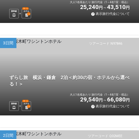
大人1名様あたり 旅行代金（1～4名1室・税込）
25,240
43,510
円
円
選べる
新幹線
ホテル
表示旅行代金について
1
泊
3日間
ツアーコード N97846
ずらし旅 横浜・鎌倉 2泊＜約30の宿・ホテルから選べ
る！＞
大人1名様あたり 旅行代金（1～4名1室・税込）
29,540
66,080
円
円
選べる
新幹線
ホテル
表示旅行代金について
2
泊
2日間
ツアーコード Q02MEE