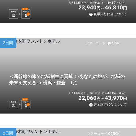
大人1名様あたり 旅行代金（1～4名1室・税込）
23,940
46,810
円
円
選べる
新幹線
ホテル
表示旅行代金について
1
泊
2日間
ツアーコード Q02BNN
＜新幹線の旅で地域創生に貢献！-あなたの旅が、地域の
未来を支える-＞横浜・鎌倉 1泊
大人1名様あたり 旅行代金（1～4名1室・税込）
22,060
43,970
円
円
選べる
新幹線
ホテル
表示旅行代金について
1
泊
2日間
ツアーコード Q02ICH