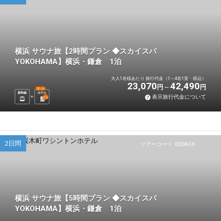
横浜 サウナ旅【2時間プラン ◆スカイスパ
YOKOHAMA】横浜・鎌倉 1泊
大人1名様あたり 旅行代金（1～4名1室・税込）
23,070
42,490
円
円
選べる
新幹線
ホテル
表示旅行代金について
1
泊
2日間
ツアーコード Q02AG9
横浜 サウナ旅【5時間プラン ◆スカイスパ
YOKOHAMA】横浜・鎌倉 1泊