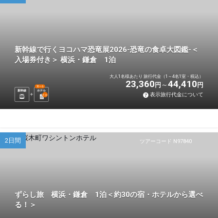
新幹線で行くヨコハマ恐竜展2026-恐竜の食卓大図鑑-＜
入場券付き＞ 横浜・鎌倉 1泊
大人1名様あたり 旅行代金（1～4名1室・税込）
23,360
44,410
円
円
選べる
新幹線
ホテル
表示旅行代金について
1
泊
2日間
ツアーコード N97840
ずらし旅 横浜・鎌倉 1泊＜約30の宿・ホテルから選べ
る！＞