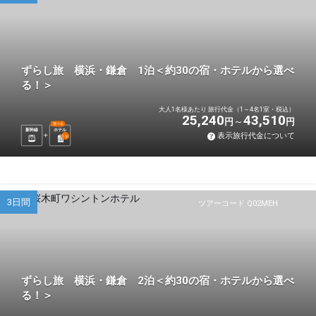
ずらし旅 横浜・鎌倉 1泊＜約30の宿・ホテルから選べ
る！＞
大人1名様あたり 旅行代金（1～4名1室・税込）
25,240
43,510
円
円
選べる
新幹線
ホテル
表示旅行代金について
1
泊
3日間
ツアーコード Q02MEH
ずらし旅 横浜・鎌倉 2泊＜約30の宿・ホテルから選べ
る！＞