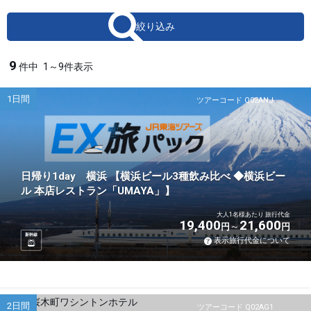
絞り込み
9
件中
1～9件表示
1日間
ツアーコード Q02ANJ
日帰り1day 横浜 【横浜ビール3種飲み比べ ◆横浜ビー
ル 本店レストラン「UMAYA」】
大人1名様あたり 旅行代金
19,400
21,600
円
円
新幹線
表示旅行代金について
2日間
ツアーコード Q02AG1