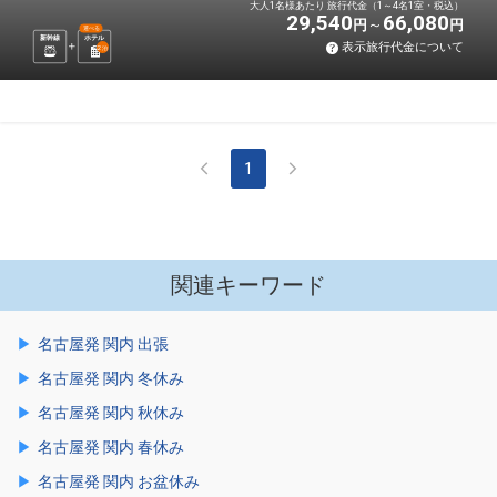
大人1名様あたり 旅行代金（1～4名1室・税込）
29,540
66,080
円
円
選べる
新幹線
ホテル
表示旅行代金について
2
泊
1
関連キーワード
名古屋発 関内 出張
名古屋発 関内 冬休み
名古屋発 関内 秋休み
名古屋発 関内 春休み
名古屋発 関内 お盆休み