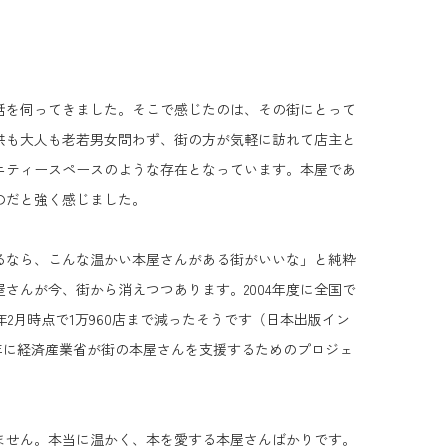
話を伺ってきました。そこで感じたのは、その街にとって
供も大人も老若男女問わず、街の方が気軽に訪れて店主と
ニティースペースのような存在となっています。本屋であ
のだと強く感じました。
るなら、こんな温かい本屋さんがある街がいいな」と純粋
さんが今、街から消えつつあります。2004年度に全国で
24年2月時点で1万960店まで減ったそうです（日本出版イン
4年に経済産業省が街の本屋さんを支援するためのプロジェ
ません。本当に温かく、本を愛する本屋さんばかりです。