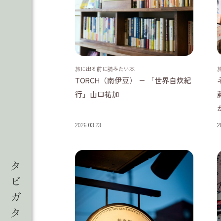
静岡県
旅に出る前に読みたい本
TORCH（南伊豆） − 「世界自炊紀
行」山口祐加
2026.03.23
2