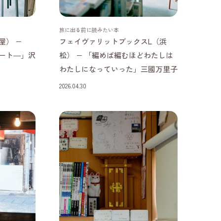
静岡県
旅に出る前に読みたい本
屋） −
フェイヴァリットブックスL（浜
ート―」沢
松） − 「編めば編むほどわたしは
わたしになっていった」三國万里子
2026.04.30