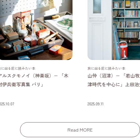
東京都
静岡県
旅に出る前に読みたい本
旅に出る前に読みたい本
アルスクモノイ（神楽坂）− 「木
山仲（沼津）− 「若山牧水
村伊兵衛写真集 パリ」
津時代を中心に」上田治
025.10.07
2025.09.11
Read MORE