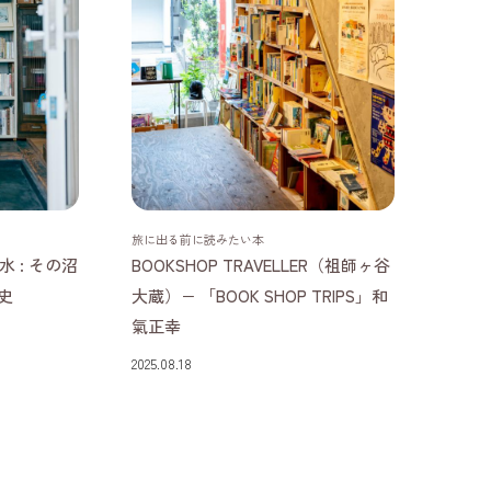
東京都
旅に出る前に読みたい本
 : その沼
BOOKSHOP TRAVELLER（祖師ヶ谷
史
大蔵）− 「BOOK SHOP TRIPS」和
氣正幸
2025.08.18