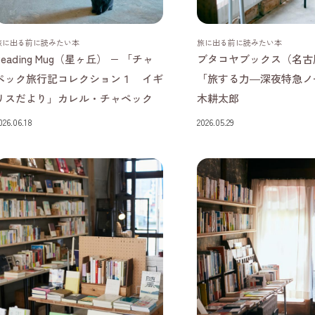
愛知県
愛知県
旅に出る前に読みたい本
旅に出る前に読みたい本
Reading Mug（星ヶ丘） − 「チャ
ブタコヤブックス（名古
ペック旅行記コレクション１ イギ
「旅する力―深夜特急ノ
リスだより」カレル・チャペック
木耕太郎
026.06.18
2026.05.29