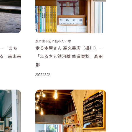
静岡県
旅に出る前に読みたい本
− 「まち
走る本屋さん 高久書店（掛川）−
る」南未来
「ふるさと銀河線 軌道春秋」髙田
郁
2025.12.22