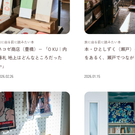
愛知県
愛知県
旅に出る前に読みたい本
旅に出る前に読みたい本
ネコゼ商店（豊橋）− 「O KU｜内
本・ひとしずく（瀬戸）
藤礼 地上はどんなところだった
をあるく、瀬戸でつなが
か」
026.02.26
2026.01.15