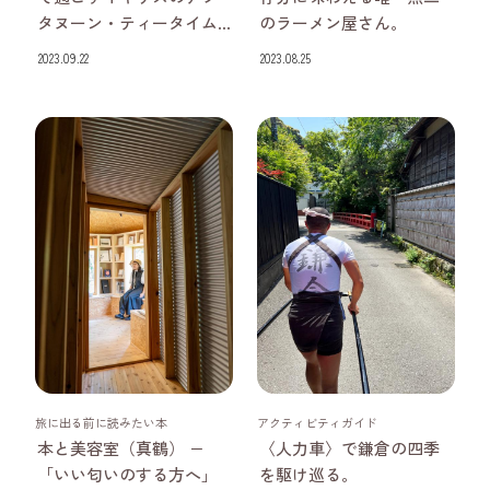
タヌーン・ティータイム...
のラーメン屋さん。
2023.09.22
2023.08.25
神奈川県
神奈川県
旅に出る前に読みたい本
アクティビティガイド
本と美容室（真鶴） −
〈人力車〉で鎌倉の四季
「いい匂いのする方へ」
を駆け巡る。