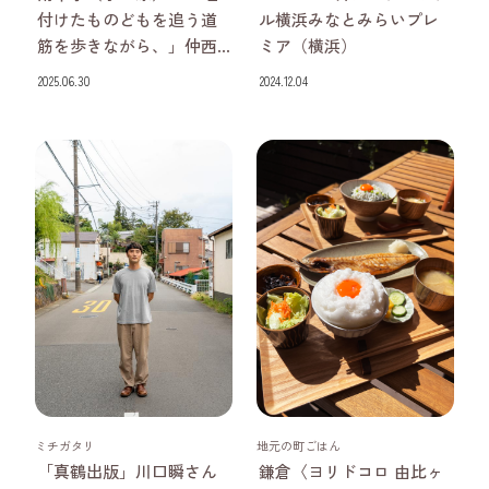
付けたものどもを追う道
ル横浜みなとみらいプレ
筋を歩きながら、」仲西...
ミア（横浜）
2025.06.30
2024.12.04
神奈川県
神奈川県
ミチガタリ
地元の町ごはん
「真鶴出版」川口瞬さん
鎌倉〈ヨリドコロ 由比ヶ