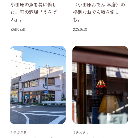
小田原の魚を肴に愉し
〈小田原おでん 本店〉の
む、町の酒場「うをげ
格別なおでん種を愉し
ん」。
む。
2026.05.26
2026.02.28
神奈川県
神奈川県
ミチガタリ
ミチガタリ