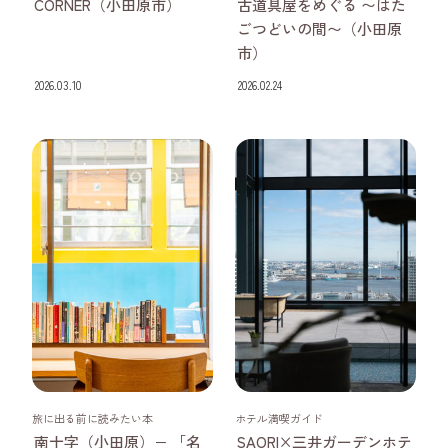
CORNER（小田原市）
古道具屋をめぐる 〜はた
ごつどいの間〜（小田原
市）
2026.03.10
2026.02.24
神奈川県
神奈川県
旅に出る前に読みたい本
ホテル満喫ガイド
南十字（小田原）− 「名
SAORI×三井ガーデンホテ