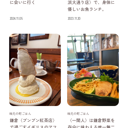
に会いに行く
浜大通り店〉で、身体に
優しいお魚ランチ。
2024.11.05
2023.11.20
神奈川県
神奈川県
地元の町ごはん
地元の町ごはん
鎌倉〈ブンブン紅茶店〉
〈一閑人〉は鎌倉野菜を
で過ごすイギリスのアフ
存分に味わえる唯一無二